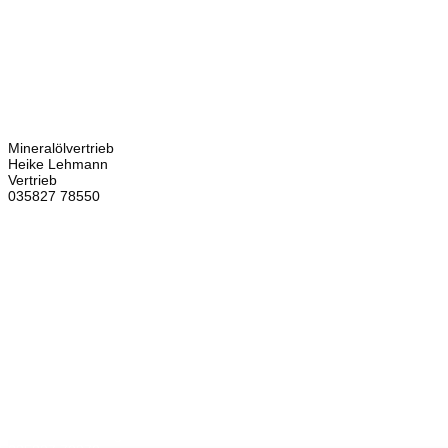
Kontakt
Bretschneider
Hauptstraße 59
02906 Waldhufen
OT Nieder Seifersdorf
Ansprechpartner
Mineralölvertrieb
Heike Lehmann
Vertrieb
035827 78550
×
Brennstoffhandel
Silke Palme
Kundenbetreuung
035827 78550
BHG Laden
Corina Lötsch
Kundenbetreuung