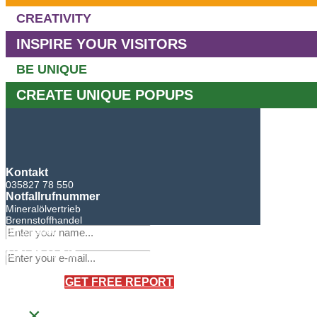
CREATIVITY
INSPIRE YOUR VISITORS
BE UNIQUE
CREATE UNIQUE POPUPS
Kontakt
035827 78 550
Notfallrufnummer
Mineralölvertrieb
Brennstoffhandel
BHG Laden
Sandro Bretschneider
0171 75 90 745
×
GET FREE REPORT
×