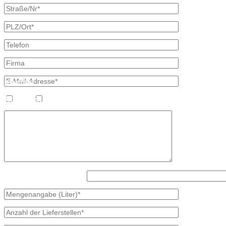
×
Kontakt
Bretschneider, Hauptstraße 59, 02906 Waldhufen OT Nieder Seifersd
Ansprechpartner
Heizöl
Diesel
Mineralölvertrieb
Heike Lehmann
Vertrieb
035827 78550
×
Was ist größer, 3 oder 7?