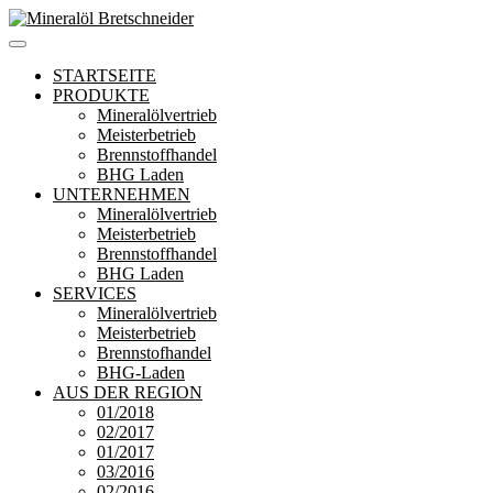
Zum
Inhalt
Mineralöl Bretschneider
Bretschneider – Für die Region
springen
STARTSEITE
PRODUKTE
Mineralölvertrieb
Meisterbetrieb
Brennstoffhandel
BHG Laden
UNTERNEHMEN
Mineralölvertrieb
Meisterbetrieb
Brennstoffhandel
BHG Laden
SERVICES
Mineralölvertrieb
Meisterbetrieb
Brennstofhandel
BHG-Laden
AUS DER REGION
01/2018
02/2017
01/2017
03/2016
02/2016