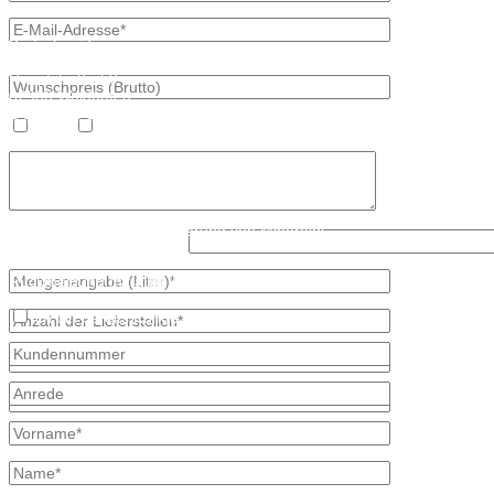
Kontaktdaten
Bretschneider
Hauptstraße 59
02906 Waldhufen
OT Nieder Seifersdorf
Heizöl
Diesel
Fon 035827 78 550
Fax 035827 78 492
Mail: info@mineraloel-bretschneider.de
Angebotsanfrage zur Lieferung von Mineralöl
Was ist kleiner, 8 oder 9?
Stellen Sie hier unverbindlich Ihre individuelle Preisanfrage direkt 
Rückmeldung mit allen Informationen.
Ich bin bereits Kunde
* kennzeichnet erforderliche Angaben