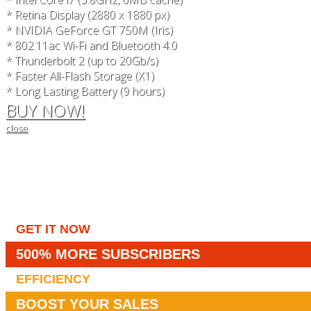
* Retina Display (2880 x 1880 px)
* NVIDIA GeForce GT 750M (Iris)
* 802.11ac Wi-Fi and Bluetooth 4.0
* Thunderbolt 2 (up to 20Gb/s)
* Faster All-Flash Storage (X1)
* Long Lasting Battery (9 hours)
BUY NOW!
close
GET IT NOW
500% MORE SUBSCRIBERS
EFFICIENCY
BOOST YOUR SALES