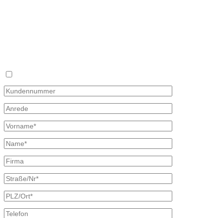
Mail: info@mineraloel-bretschneider.de
Fon 035827 78 550
Wunschpreis
Fax 035827 78 492
Sie haben keine Zeit sich täglich mit dem Heizölpreis auseinander z
×
Mit diesem Formular können Sie uns Ihren Wunschpreis mitteilen, zu d
oder Telefon und unterbreiten Ihnen ein unverbindliches Angebot. Wir
Bitte beachten, dass Ihr Wunschpreisantrag nur 30 Tage gültig ist. Fa
Ich bin bereits Kunde