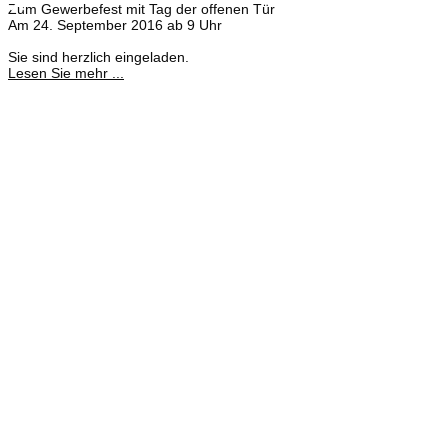
×
Zum Gewerbefest mit Tag der offenen Tür
Am 24. September 2016 ab 9 Uhr
Sie sind herzlich eingeladen.
Lesen Sie mehr ...
Meisterbetrieb
Adina Dießner
Kundenbetreuung
035827 78550
Brennstoffhandel
Silke Palme
Kundenbetreuung
035827 78550
BHG Laden
Corina Lötsch
Kundenbetreuung
035827 70270