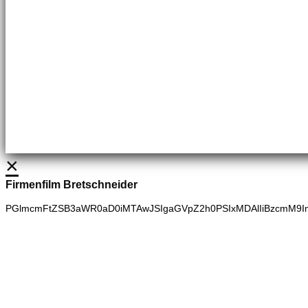
Brennstoffhandel
Silke Palme
Kundenbetreuung
035827 78550
BHG Laden
Adina Dießner
Kundenbetreuung
035827 70270
×
Firmenfilm Bretschneider
PGlmcmFtZSB3aWR0aD0iMTAwJSIgaGVpZ2h0PSIxMDAlIiBzcmM9I