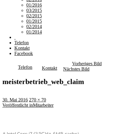
01/2016
03/2015
02/2015
01/2015
02/2014
01/2014
Telefon
Kontakt
Facebook
Vorheriges Bild
Telefon
Kontakt
Nächstes Bild
meisterbetrieb_web_claim
Veröffentlicht
Originalgröße
30. Mai 2016
270 × 70
am
Beitragsnavigation
Veröffentlicht in
Mitarbeiter
* Intel Core i7 (3.8GHz, 6MB cache)