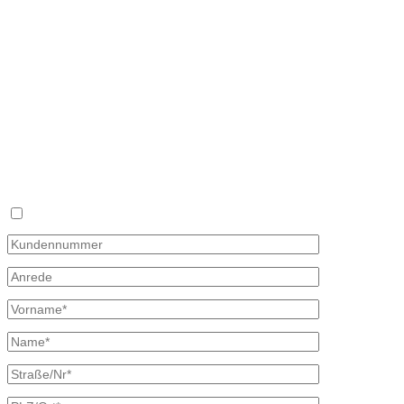
Hauptstraße 59
02906 Waldhufen
OT Nieder Seifersdorf
Fon 035827 78 550
Fax 035827 78 492
Mail: info@mineraloel-bretschneider.de
Angebotsanfrage zur Lieferung von Mineralöl
Stellen Sie hier unverbindlich Ihre individuelle Preisanfrage direkt 
Rückmeldung mit allen Informationen.
Ich bin bereits Kunde