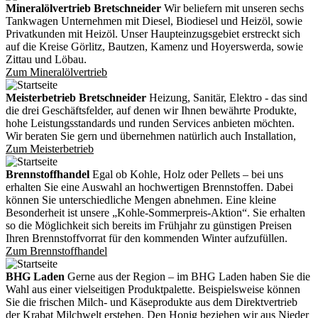
Mineralölvertrieb Bretschneider
Wir beliefern mit unseren sechs
Tankwagen Unternehmen mit Diesel, Biodiesel und Heizöl, sowie
Privatkunden mit Heizöl. Unser Haupteinzugsgebiet erstreckt sich
auf die Kreise Görlitz, Bautzen, Kamenz und Hoyerswerda, sowie
Zittau und Löbau.
Zum Mineralölvertrieb
Meisterbetrieb Bretschneider
Heizung, Sanitär, Elektro - das sind
die drei Geschäftsfelder, auf denen wir Ihnen bewährte Produkte,
hohe Leistungsstandards und runden Services anbieten möchten.
Wir beraten Sie gern und übernehmen natürlich auch Installation,
Zum Meisterbetrieb
Brennstoffhandel
Egal ob Kohle, Holz oder Pellets – bei uns
erhalten Sie eine Auswahl an hochwertigen Brennstoffen. Dabei
können Sie unterschiedliche Mengen abnehmen. Eine kleine
Besonderheit ist unsere „Kohle-Sommerpreis-Aktion“. Sie erhalten
so die Möglichkeit sich bereits im Frühjahr zu günstigen Preisen
Ihren Brennstoffvorrat für den kommenden Winter aufzufüllen.
Zum Brennstoffhandel
BHG Laden
Gerne aus der Region – im BHG Laden haben Sie die
Wahl aus einer vielseitigen Produktpalette. Beispielsweise können
Sie die frischen Milch- und Käseprodukte aus dem Direktvertrieb
der Krabat Milchwelt erstehen. Den Honig beziehen wir aus Nieder