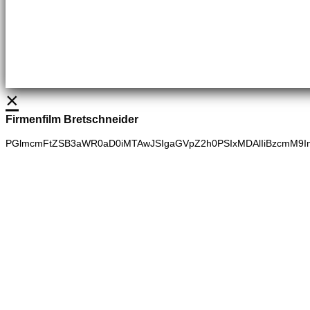
Brennstoffhandel
Silke Palme
Kundenbetreuung
035827 78550
BHG Laden
Adina Dießner
Kundenbetreuung
035827 70270
×
Firmenfilm Bretschneider
PGlmcmFtZSB3aWR0aD0iMTAwJSIgaGVpZ2h0PSIxMDAlIiBzcmM9I