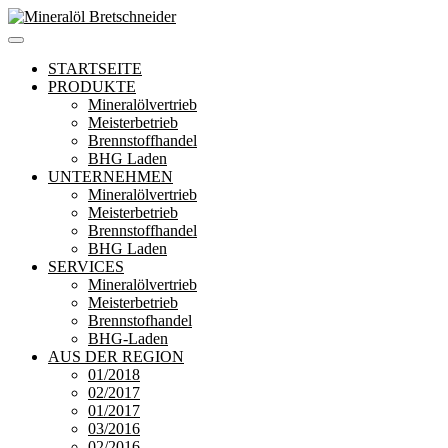
Zum
Inhalt
Mineralöl Bretschneider
Bretschneider – Für die Region
springen
STARTSEITE
PRODUKTE
Mineralölvertrieb
Meisterbetrieb
Brennstoffhandel
BHG Laden
UNTERNEHMEN
Mineralölvertrieb
Meisterbetrieb
Brennstoffhandel
BHG Laden
SERVICES
Mineralölvertrieb
Meisterbetrieb
Brennstofhandel
BHG-Laden
AUS DER REGION
01/2018
02/2017
01/2017
03/2016
02/2016