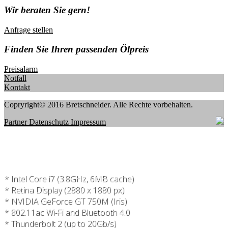
Wir beraten Sie gern!
Anfrage stellen
Finden Sie Ihren passenden Ölpreis
Preisalarm
Notfall
Kontakt
Copryright© 2016 Bretschneider. Alle Rechte vorbehalten.
Partner
Datenschutz
Impressum
* Intel Core i7 (3.8GHz, 6MB cache)
* Retina Display (2880 x 1880 px)
* NVIDIA GeForce GT 750M (Iris)
* 802.11ac Wi-Fi and Bluetooth 4.0
* Thunderbolt 2 (up to 20Gb/s)