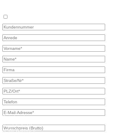
oder Telefon und unterbreiten Ihnen ein unverbindliches Angebot. Wir
Bitte beachten, dass Ihr Wunschpreisantrag nur 30 Tage gültig ist. Fa
Ich bin bereits Kunde
Kontaktdaten
Bretschneider
Hauptstraße 59
02906 Waldhufen