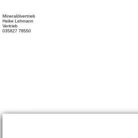
02906 Waldhufen
OT Nieder Seifersdorf
Ansprechpartner
Mineralölvertrieb
Heike Lehmann
Vertrieb
035827 78550
×
Brennstoffhandel
Silke Palme
Kundenbetreuung
035827 78550
BHG Laden
Corina Lötsch
Kundenbetreuung
035827 70270
Meisterbetrieb
Adina Dießner
Kundenbetreuung
035827 78550