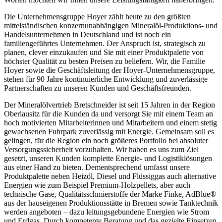
Die Unternehmensgruppe Hoyer zählt heute zu den größten
mittelständischen konzernunabhängigen Mineralöl-Produktions- und
Handelsunternehmen in Deutschland und ist noch ein
familiengeführtes Unternehmen. Der Anspruch ist, strategisch zu
planen, clever einzukaufen und Sie mit einer Produktpalette von
höchster Qualität zu besten Preisen zu beliefern. Wir, die Familie
Hoyer sowie die Geschäftsleitung der Hoyer-Unternehmensgruppe,
stehen für 90 Jahre kontinuierliche Entwicklung und zuverlässige
Partnerschaften zu unseren Kunden und Geschäftsfreunden.
Der Mineralölvertrieb Bretschneider ist seit 15 Jahren in der Region
Oberlausitz für die Kunden da und versorgt Sie mit einem Team an
hoch motivierten Mitarbeiterinnen und Mitarbeitern und einem stetig
gewachsenen Fuhrpark zuverlässig mit Energie. Gemeinsam soll es
gelingen, für die Region ein noch größeres Portfolio bei absoluter
Versorgungssicherheit vorzuhalten. Wir haben es uns zum Ziel
gesetzt, unseren Kunden komplette Energie- und Logistiklösungen
aus einer Hand zu bieten. Dementsprechend umfasst unsere
Produktpalette neben Heizöl, Diesel und Flüssiggas auch alternative
Energien wie zum Beispiel Premium-Holzpellets, aber auch
technische Gase, Qualitätsschmierstoffe der Marke Finke, AdBlue®
aus der hauseigenen Produktionsstätte in Bremen sowie Tanktechnik
werden angeboten – dazu leitungsgebundene Energien wie Strom
und Erdgas. Durch kompetente Beratung und das gezielte Einsetzen