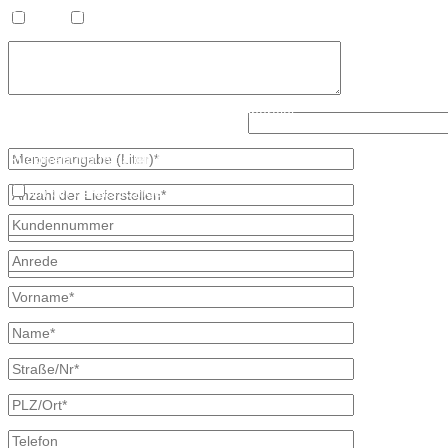
OT Nieder Seifersdorf
Heizöl
Diesel
Fon 035827 78 550
Fax 035827 78 492
Mail: info@mineraloel-bretschneider.de
Angebotsanfrage zur Lieferung von Mineralöl
Lösen Sie bitte diese Aufgabe: 1+1=?
Stellen Sie hier unverbindlich Ihre individuelle Preisanfrage direkt 
Rückmeldung mit allen Informationen.
Ich bin bereits Kunde
* kennzeichnet erforderliche Angaben
×