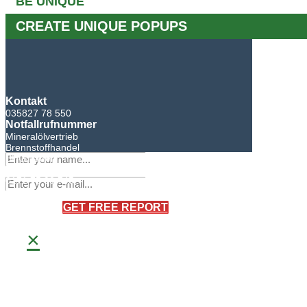
BE UNIQUE
CREATE UNIQUE POPUPS
Kontakt
035827 78 550
Notfallrufnummer
Mineralölvertrieb
Brennstoffhandel
BHG Laden
Sandro Bretschneider
0171 75 90 745
×
GET FREE REPORT
×