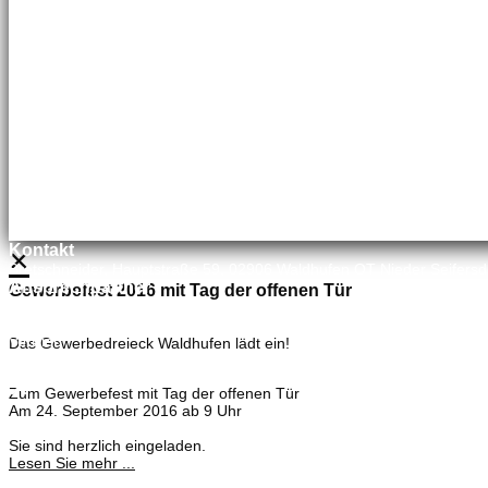
×
Kontakt
Bretschneider, Hauptstraße 59, 02906 Waldhufen OT Nieder Seifersd
Ansprechpartner
Gewerbefest 2016 mit Tag der offenen Tür
Mineralölvertrieb
Heike Lehmann
Vertrieb
Das Gewerbedreieck Waldhufen lädt ein!
035827 78550
×
Zum Gewerbefest mit Tag der offenen Tür
Am 24. September 2016 ab 9 Uhr
Sie sind herzlich eingeladen.
Lesen Sie mehr ...