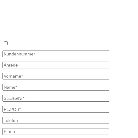
Fax 035827 78 492
Mail: info@mineraloel-bretschneider.de
Angebotsanfrage zur Lieferung von Mineralöl
Stellen Sie hier unverbindlich Ihre individuelle Preisanfrage direkt 
Rückmeldung mit allen Informationen.
Ich bin bereits Kunde