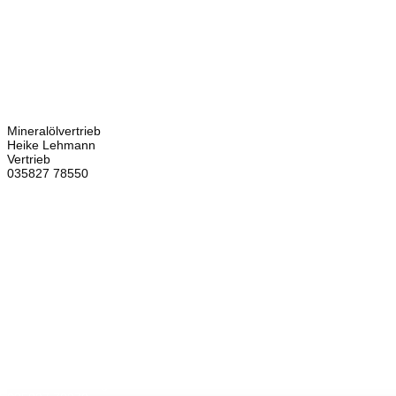
Kontakt
Bretschneider
Hauptstraße 59
02906 Waldhufen
OT Nieder Seifersdorf
Ansprechpartner
Mineralölvertrieb
Heike Lehmann
Vertrieb
035827 78550
×
Brennstoffhandel
Silke Palme
Kundenbetreuung
035827 78550
BHG Laden
Corina Lötsch
Kundenbetreuung