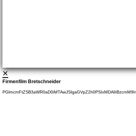
Brennstoffhandel
Silke Palme
Kundenbetreuung
035827 78550
BHG Laden
Adina Dießner
Kundenbetreuung
035827 70270
×
Firmenfilm Bretschneider
PGlmcmFtZSB3aWR0aD0iMTAwJSIgaGVpZ2h0PSIxMDAlIiBzcmM9I