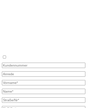
Hauptstraße 59
02906 Waldhufen
OT Nieder Seifersdorf
Fon 035827 78 550
Fax 035827 78 492
Mail: info@mineraloel-bretschneider.de
Angebotsanfrage zur Lieferung von Mineralöl
Stellen Sie hier unverbindlich Ihre individuelle Preisanfrage direkt 
Rückmeldung mit allen Informationen.
Ich bin bereits Kunde