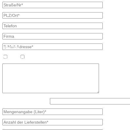
×
Kontakt
Bretschneider, Hauptstraße 59, 02906 Waldhufen OT Nieder Seifersd
Ansprechpartner
Heizöl
Diesel
Mineralölvertrieb
Heike Lehmann
Vertrieb
035827 78550
×
Was ist größer, 6 oder 5?