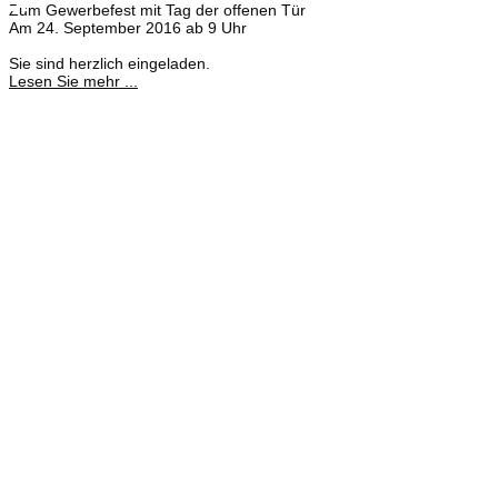
×
Zum Gewerbefest mit Tag der offenen Tür
Am 24. September 2016 ab 9 Uhr
Sie sind herzlich eingeladen.
Lesen Sie mehr ...
Meisterbetrieb
Adina Dießner
Kundenbetreuung
035827 78550
Brennstoffhandel
Silke Palme
Kundenbetreuung
035827 78550
BHG Laden
Corina Lötsch
Kundenbetreuung
035827 70270