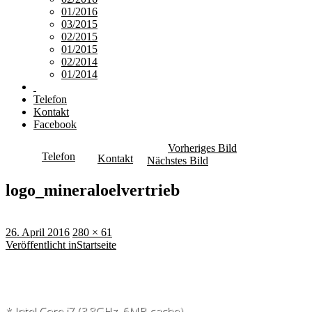
01/2016
03/2015
02/2015
01/2015
02/2014
01/2014
Telefon
Kontakt
Facebook
Vorheriges Bild
Telefon
Kontakt
Nächstes Bild
logo_mineraloelvertrieb
Veröffentlicht
Originalgröße
26. April 2016
280 × 61
am
Beitragsnavigation
Veröffentlicht in
Startseite
* Intel Core i7 (3.8GHz, 6MB cache)