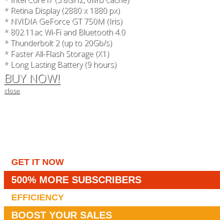
* Retina Display (2880 x 1880 px)
* NVIDIA GeForce GT 750M (Iris)
* 802.11ac Wi-Fi and Bluetooth 4.0
* Thunderbolt 2 (up to 20Gb/s)
* Faster All-Flash Storage (X1)
* Long Lasting Battery (9 hours)
BUY NOW!
close
GET IT NOW
500% MORE SUBSCRIBERS
EFFICIENCY
BOOST YOUR SALES