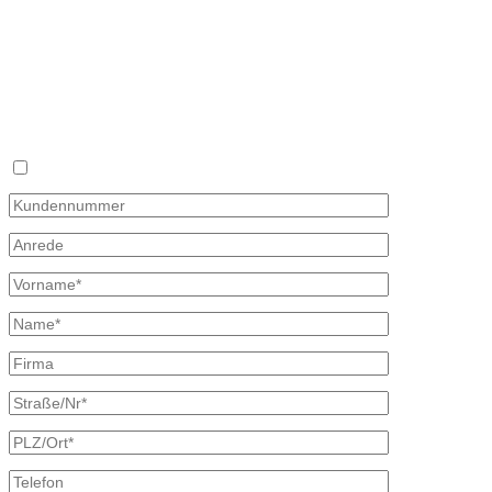
Mail: info@mineraloel-bretschneider.de
Fon 035827 78 550
Wunschpreis
Fax 035827 78 492
Sie haben keine Zeit sich täglich mit dem Heizölpreis auseinander z
×
Mit diesem Formular können Sie uns Ihren Wunschpreis mitteilen, zu d
oder Telefon und unterbreiten Ihnen ein unverbindliches Angebot. Wir
Bitte beachten, dass Ihr Wunschpreisantrag nur 30 Tage gültig ist. Fa
Ich bin bereits Kunde