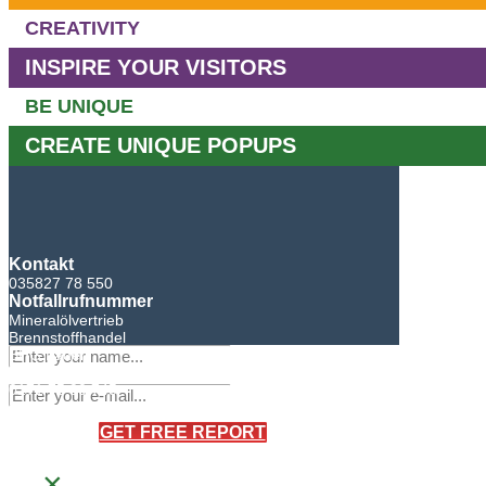
CREATIVITY
INSPIRE YOUR VISITORS
BE UNIQUE
CREATE UNIQUE POPUPS
Kontakt
035827 78 550
Notfallrufnummer
Mineralölvertrieb
Brennstoffhandel
BHG Laden
Sandro Bretschneider
0171 75 90 745
×
GET FREE REPORT
×