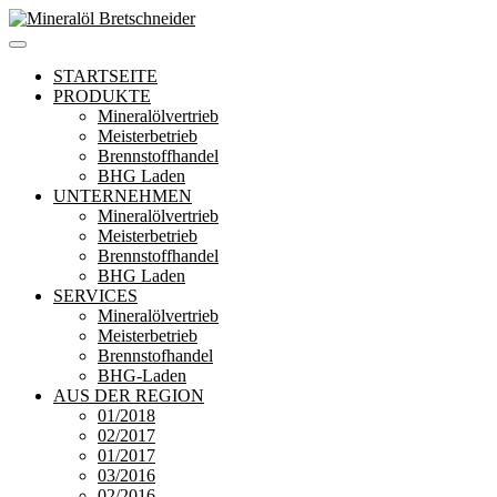
Zum
Inhalt
Mineralöl Bretschneider
Bretschneider – Für die Region
springen
STARTSEITE
PRODUKTE
Mineralölvertrieb
Meisterbetrieb
Brennstoffhandel
BHG Laden
UNTERNEHMEN
Mineralölvertrieb
Meisterbetrieb
Brennstoffhandel
BHG Laden
SERVICES
Mineralölvertrieb
Meisterbetrieb
Brennstofhandel
BHG-Laden
AUS DER REGION
01/2018
02/2017
01/2017
03/2016
02/2016