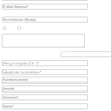
Kontaktdaten
Bretschneider
Hauptstraße 59
02906 Waldhufen
OT Nieder Seifersdorf
Heizöl
Diesel
Fon 035827 78 550
Fax 035827 78 492
Mail: info@mineraloel-bretschneider.de
Angebotsanfrage zur Lieferung von Mineralöl
Lösen Sie bitte diese Aufgabe: 5 - 2?
Stellen Sie hier unverbindlich Ihre individuelle Preisanfrage direkt 
Rückmeldung mit allen Informationen.
Ich bin bereits Kunde
* kennzeichnet erforderliche Angaben