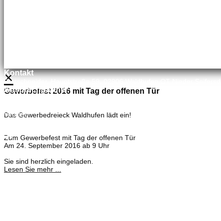
×
Kontakt
Bretschneider, Hauptstraße 59, 02906 Waldhufen OT Nieder Seifersd
Ansprechpartner
Gewerbefest 2016 mit Tag der offenen Tür
Mineralölvertrieb
Heike Lehmann
Vertrieb
Das Gewerbedreieck Waldhufen lädt ein!
035827 78550
×
Zum Gewerbefest mit Tag der offenen Tür
Am 24. September 2016 ab 9 Uhr
Sie sind herzlich eingeladen.
Lesen Sie mehr ...