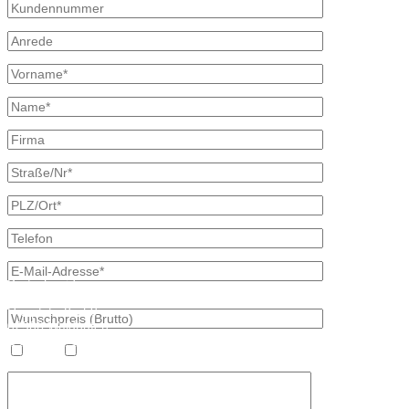
Kontaktdaten
Bretschneider
Hauptstraße 59
02906 Waldhufen
OT Nieder Seifersdorf
Heizöl
Diesel
Fon 035827 78 550
Fax 035827 78 492