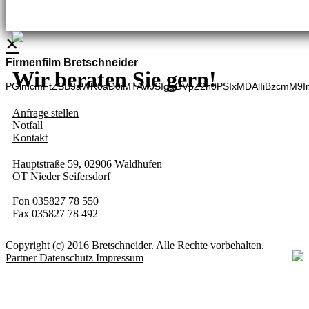
Adina Dießner
Kundenbetreuung
035827 70270
×
Firmenfilm Bretschneider
Wir beraten Sie gern!
PGlmcmFtZSB3aWR0aD0iMTAwJSIgaGVpZ2h0PSIxMDAlIiBzcmM9I
Anfrage stellen
Notfall
Kontakt
Hauptstraße 59, 02906 Waldhufen
OT Nieder Seifersdorf
Fon 035827 78 550
Fax 035827 78 492
Copyright (c) 2016 Bretschneider. Alle Rechte vorbehalten.
Partner
Datenschutz
Impressum