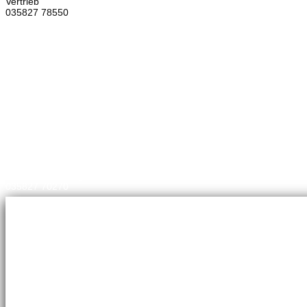
Vertrieb
035827 78550
×
Brennstoffhandel
Silke Palme
Kundenbetreuung
035827 78550
BHG Laden
Corina Lötsch
Kundenbetreuung
035827 70270
Meisterbetrieb
Adina Dießner
Kundenbetreuung
035827 78550