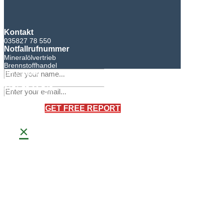
Kontakt
035827 78 550
Notfallrufnummer
Mineralölvertrieb
Brennstoffhandel
BHG Laden
Sandro Bretschneider
0171 75 90 745
×
GET FREE REPORT
×