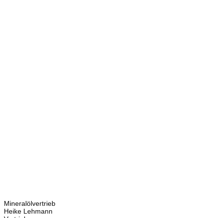
Kontakt
Bretschneider
Hauptstraße 59
02906 Waldhufen
OT Nieder Seifersdorf
Ansprechpartner
Mineralölvertrieb
Heike Lehmann