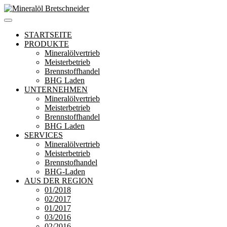
Zum
Inhalt
Mineralöl Bretschneider
Bretschneider – Für die Region
springen
STARTSEITE
PRODUKTE
Mineralölvertrieb
Meisterbetrieb
Brennstoffhandel
BHG Laden
UNTERNEHMEN
Mineralölvertrieb
Meisterbetrieb
Brennstoffhandel
BHG Laden
SERVICES
Mineralölvertrieb
Meisterbetrieb
Brennstofhandel
BHG-Laden
AUS DER REGION
01/2018
02/2017
01/2017
03/2016
02/2016