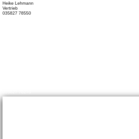
Heike Lehmann
Vertrieb
035827 78550
×
Brennstoffhandel
Silke Palme
Kundenbetreuung
035827 78550
BHG Laden
Corina Lötsch
Kundenbetreuung
035827 70270
Meisterbetrieb
Adina Dießner
Kundenbetreuung
035827 78550