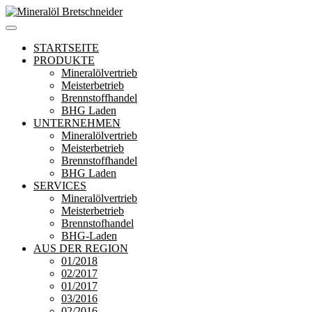
Zum
Inhalt
Mineralöl Bretschneider
Bretschneider – Für die Region
springen
STARTSEITE
PRODUKTE
Mineralölvertrieb
Meisterbetrieb
Brennstoffhandel
BHG Laden
UNTERNEHMEN
Mineralölvertrieb
Meisterbetrieb
Brennstoffhandel
BHG Laden
SERVICES
Mineralölvertrieb
Meisterbetrieb
Brennstofhandel
BHG-Laden
AUS DER REGION
01/2018
02/2017
01/2017
03/2016
02/2016