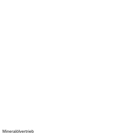
Kontakt
Bretschneider
Hauptstraße 59
02906 Waldhufen
OT Nieder Seifersdorf
Ansprechpartner
Mineralölvertrieb