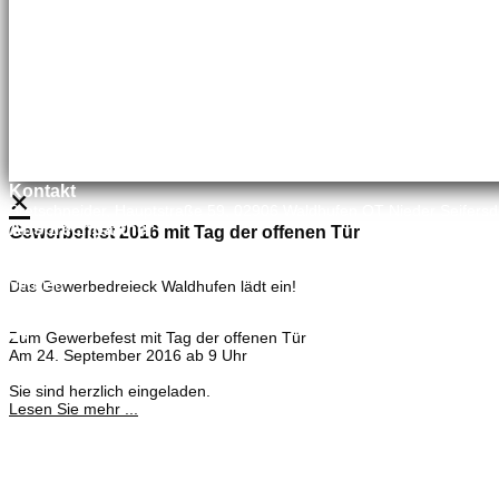
×
Kontakt
Bretschneider, Hauptstraße 59, 02906 Waldhufen OT Nieder Seifersd
Ansprechpartner
Gewerbefest 2016 mit Tag der offenen Tür
Mineralölvertrieb
Heike Lehmann
Vertrieb
Das Gewerbedreieck Waldhufen lädt ein!
035827 78550
×
Zum Gewerbefest mit Tag der offenen Tür
Am 24. September 2016 ab 9 Uhr
Sie sind herzlich eingeladen.
Lesen Sie mehr ...