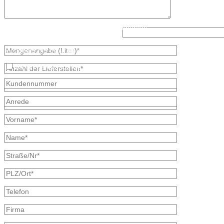
Mail: info@mineraloel-bretschneider.de
Angebotsanfrage zur Lieferung von Mineralöl
Lösen Sie bitte diese Aufgabe: 5 - 2?
Stellen Sie hier unverbindlich Ihre individuelle Preisanfrage direkt 
Rückmeldung mit allen Informationen.
Ich bin bereits Kunde
* kennzeichnet erforderliche Angaben
×