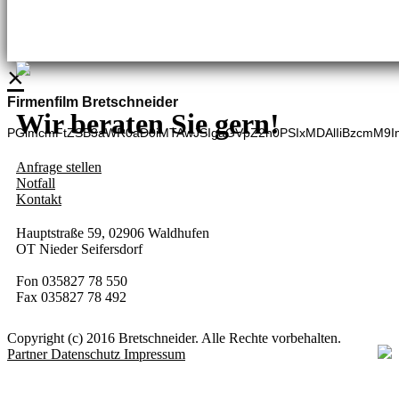
BHG Laden
Adina Dießner
Kundenbetreuung
035827 70270
×
Firmenfilm Bretschneider
Wir beraten Sie gern!
PGlmcmFtZSB3aWR0aD0iMTAwJSIgaGVpZ2h0PSIxMDAlIiBzcmM9I
Anfrage stellen
Notfall
Kontakt
Hauptstraße 59, 02906 Waldhufen
OT Nieder Seifersdorf
Fon 035827 78 550
Fax 035827 78 492
Copyright (c) 2016 Bretschneider. Alle Rechte vorbehalten.
Partner
Datenschutz
Impressum