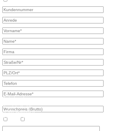
Ich bin bereits Kunde
Kontaktdaten
Bretschneider
Hauptstraße 59
02906 Waldhufen
OT Nieder Seifersdorf
Heizöl
Diesel
Fon 035827 78 550
Fax 035827 78 492