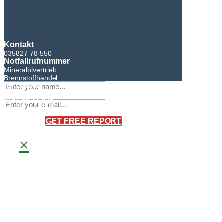
Kontakt
035827 78 550
Notfallrufnummer
Mineralölvertrieb
Brennstoffhandel
BHG Laden
Sandro Bretschneider
0171 75 90 745
×
GET FREE REPORT
×