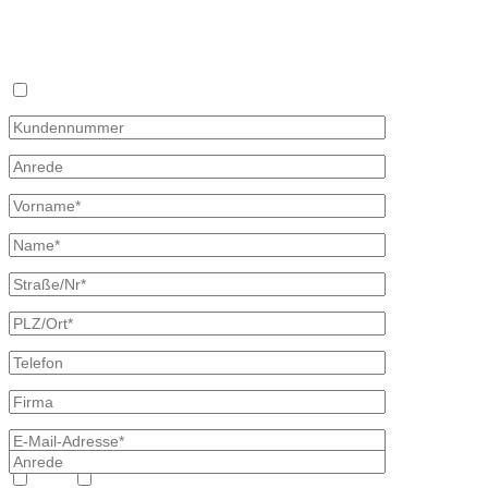
Angebotsanfrage zur Lieferung von Mineralöl
Stellen Sie hier unverbindlich Ihre individuelle Preisanfrage direkt 
Rückmeldung mit allen Informationen.
Ich bin bereits Kunde
Heizöl
Diesel