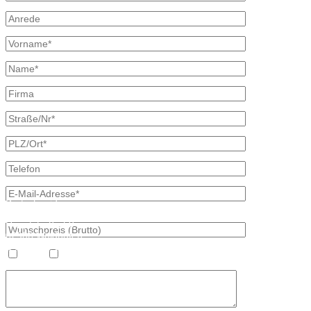
Kontaktdaten
Bretschneider
Hauptstraße 59
02906 Waldhufen
OT Nieder Seifersdorf
Heizöl
Diesel
Fon 035827 78 550
Fax 035827 78 492
Mail: info@mineraloel-bretschneider.de