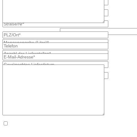
Was kommt zuerst, c oder y?
* kennzeichnet erforderliche Angaben
×
Die
Datenschutzerklärung
habe ich zur Kenntnis genommen. *