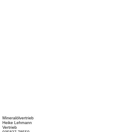
Kontakt
Bretschneider
Hauptstraße 59
02906 Waldhufen
OT Nieder Seifersdorf
Ansprechpartner
Mineralölvertrieb
Heike Lehmann
Vertrieb