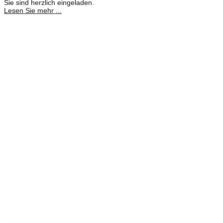
Sie sind herzlich eingeladen.
Lesen Sie mehr ...
Meisterbetrieb
Adina Dießner
Kundenbetreuung
035827 78550
Brennstoffhandel
Silke Palme
Kundenbetreuung
035827 78550
BHG Laden
Corina Lötsch
Kundenbetreuung
035827 70270