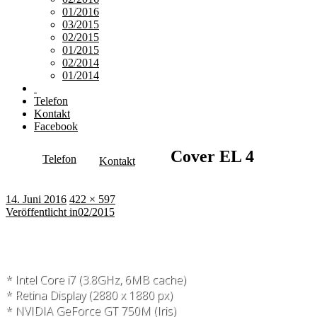
01/2016
03/2015
02/2015
01/2015
02/2014
01/2014
Telefon
Kontakt
Facebook
Cover EL 4
Telefon
Kontakt
Veröffentlicht
Originalgröße
14. Juni 2016
422 × 597
am
Beitragsnavigation
Veröffentlicht in
02/2015
* Intel Core i7 (3.8GHz, 6MB cache)
* Retina Display (2880 x 1880 px)
* NVIDIA GeForce GT 750M (Iris)