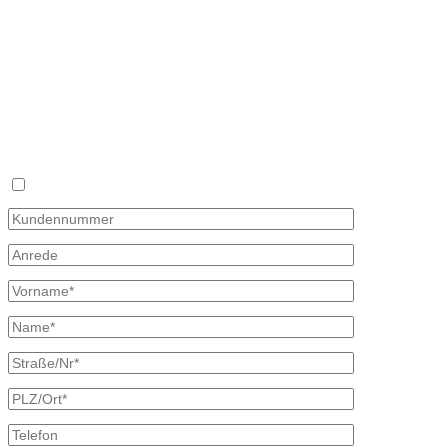
OT Nieder Seifersdorf
Fon 035827 78 550
Fax 035827 78 492
Mail: info@mineraloel-bretschneider.de
Angebotsanfrage zur Lieferung von Mineralöl
Stellen Sie hier unverbindlich Ihre individuelle Preisanfrage direkt 
Rückmeldung mit allen Informationen.
Ich bin bereits Kunde