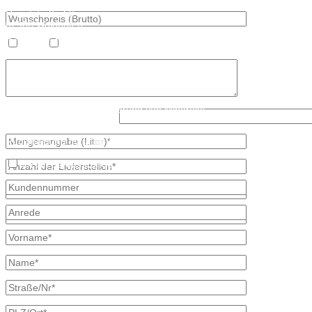
Hauptstraße 59
02906 Waldhufen
OT Nieder Seifersdorf
Heizöl
Diesel
Fon 035827 78 550
Fax 035827 78 492
Mail: info@mineraloel-bretschneider.de
Angebotsanfrage zur Lieferung von Mineralöl
Was ist kleiner, 6 oder 2?
Stellen Sie hier unverbindlich Ihre individuelle Preisanfrage direkt 
Rückmeldung mit allen Informationen.
Ich bin bereits Kunde
* kennzeichnet erforderliche Angaben
×