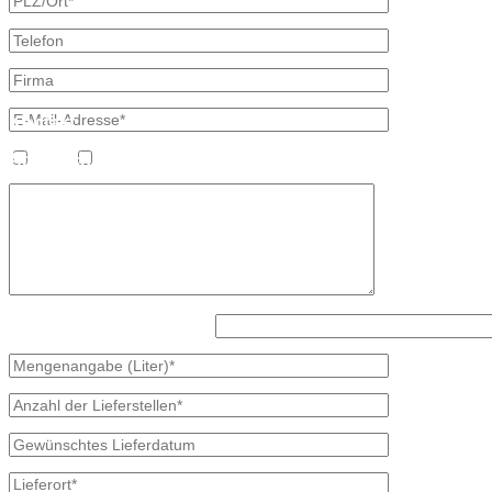
Kontakt
Bretschneider, Hauptstraße 59, 02906 Waldhufen OT Nieder Seifersd
Ansprechpartner
Heizöl
Diesel
Mineralölvertrieb
Heike Lehmann
Vertrieb
035827 78550
×
Was kommt zuerst, c oder y?