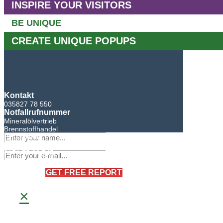
INSPIRE YOUR VISITORS
BE UNIQUE
CREATE UNIQUE POPUPS
Kontakt
035827 78 550
Notfallrufnummer
Mineralölvertrieb
Brennstoffhandel
BHG Laden
Sandro Bretschneider
0171 75 90 745
×
GET FREE REPORT
×