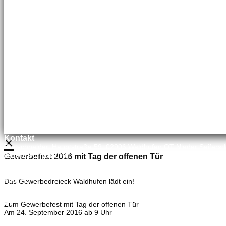
Kundenbetreuung
035827 78550
×
Kontakt
Bretschneider, Hauptstraße 59, 02906 Waldhufen OT Nieder Seifersd
Ansprechpartner
Gewerbefest 2016 mit Tag der offenen Tür
Mineralölvertrieb
Heike Lehmann
Vertrieb
Das Gewerbedreieck Waldhufen lädt ein!
035827 78550
×
Zum Gewerbefest mit Tag der offenen Tür
Am 24. September 2016 ab 9 Uhr