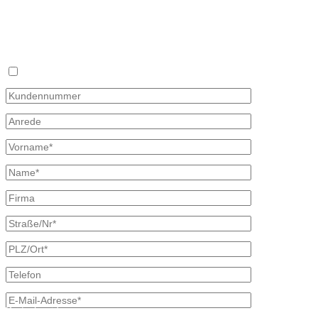
Fax 035827 78 492
Sie haben keine Zeit sich täglich mit dem Heizölpreis auseinander z
×
Mit diesem Formular können Sie uns Ihren Wunschpreis mitteilen, zu d
oder Telefon und unterbreiten Ihnen ein unverbindliches Angebot. Wir
Bitte beachten, dass Ihr Wunschpreisantrag nur 30 Tage gültig ist. Fa
Ich bin bereits Kunde
Kontaktdaten
Bretschneider