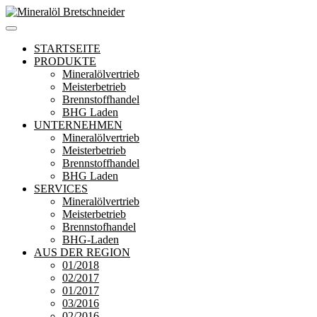
Zum
Inhalt
Mineralöl Bretschneider
Bretschneider – Für die Region
springen
STARTSEITE
PRODUKTE
Mineralölvertrieb
Meisterbetrieb
Brennstoffhandel
BHG Laden
UNTERNEHMEN
Mineralölvertrieb
Meisterbetrieb
Brennstoffhandel
BHG Laden
SERVICES
Mineralölvertrieb
Meisterbetrieb
Brennstofhandel
BHG-Laden
AUS DER REGION
01/2018
02/2017
01/2017
03/2016
02/2016