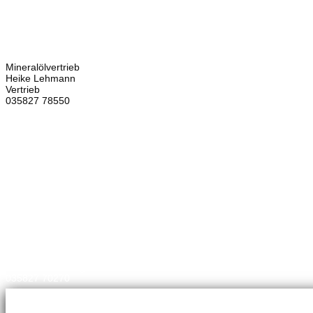
Bretschneider
Hauptstraße 59
02906 Waldhufen
OT Nieder Seifersdorf
Ansprechpartner
Mineralölvertrieb
Heike Lehmann
Vertrieb
035827 78550
×
Brennstoffhandel
Silke Palme
Kundenbetreuung
035827 78550
BHG Laden
Corina Lötsch
Kundenbetreuung
035827 70270
Meisterbetrieb
Adina Dießner