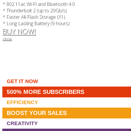
* 802.11ac Wi-Fi and Bluetooth 4.0
* Thunderbolt 2 (up to 20Gb/s)
* Faster All-Flash Storage (X1)
* Long Lasting Battery (9 hours)
BUY NOW!
close
GET IT NOW
500% MORE SUBSCRIBERS
EFFICIENCY
BOOST YOUR SALES
CREATIVITY