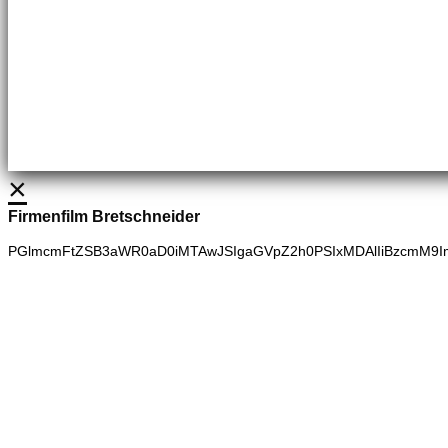
Brennstoffhandel
Silke Palme
Kundenbetreuung
035827 78550
BHG Laden
Adina Dießner
Kundenbetreuung
035827 70270
×
Firmenfilm Bretschneider
PGlmcmFtZSB3aWR0aD0iMTAwJSIgaGVpZ2h0PSIxMDAlIiBzcmM9I