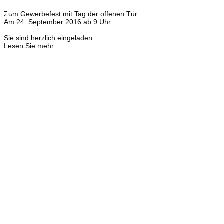
×
Zum Gewerbefest mit Tag der offenen Tür
Am 24. September 2016 ab 9 Uhr
Sie sind herzlich eingeladen.
Lesen Sie mehr ...
Meisterbetrieb
Adina Dießner
Kundenbetreuung
035827 78550
Brennstoffhandel
Silke Palme
Kundenbetreuung
035827 78550
BHG Laden
Corina Lötsch
Kundenbetreuung
035827 70270