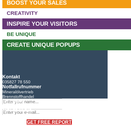
BOOST YOUR SALES
CREATIVITY
INSPIRE YOUR VISITORS
BE UNIQUE
CREATE UNIQUE POPUPS
Kontakt
035827 78 550
Notfallrufnummer
Mineralölvertrieb
Brennstoffhandel
BHG Laden
Sandro Bretschneider
0171 75 90 745
×
GET FREE REPORT