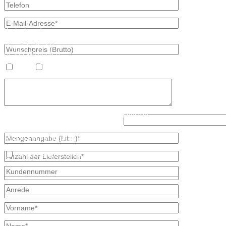
Kontaktdaten
Bretschneider
Hauptstraße 59
02906 Waldhufen
OT Nieder Seifersdorf
Heizöl
Diesel
Fon 035827 78 550
Fax 035827 78 492
Mail: info@mineraloel-bretschneider.de
Angebotsanfrage zur Lieferung von Mineralöl
Lösen Sie bitte diese Aufgabe: 8 - 3?
Stellen Sie hier unverbindlich Ihre individuelle Preisanfrage direkt 
Rückmeldung mit allen Informationen.
Ich bin bereits Kunde
* kennzeichnet erforderliche Angaben