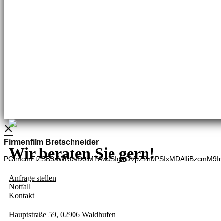
Brennstoffhandel
Silke Palme
Kundenbetreuung
035827 78550
BHG Laden
Adina Dießner
Kundenbetreuung
035827 70270
×
Firmenfilm Bretschneider
Wir beraten Sie gern!
PGlmcmFtZSB3aWR0aD0iMTAwJSIgaGVpZ2h0PSIxMDAlIiBzcmM9I
Anfrage stellen
Notfall
Kontakt
Hauptstraße 59, 02906 Waldhufen