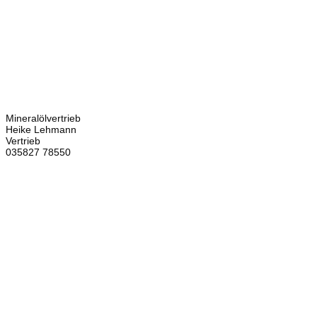
Kontakt
Bretschneider
Hauptstraße 59
02906 Waldhufen
OT Nieder Seifersdorf
Ansprechpartner
Mineralölvertrieb
Heike Lehmann
Vertrieb
035827 78550
×
Brennstoffhandel
Silke Palme
Kundenbetreuung
035827 78550
BHG Laden
Corina Lötsch