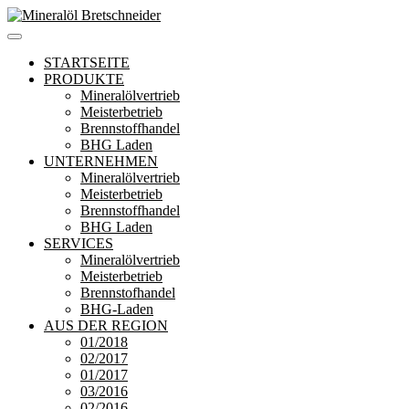
Zum
Inhalt
Mineralöl Bretschneider
Bretschneider – Für die Region
springen
STARTSEITE
PRODUKTE
Mineralölvertrieb
Meisterbetrieb
Brennstoffhandel
BHG Laden
UNTERNEHMEN
Mineralölvertrieb
Meisterbetrieb
Brennstoffhandel
BHG Laden
SERVICES
Mineralölvertrieb
Meisterbetrieb
Brennstofhandel
BHG-Laden
AUS DER REGION
01/2018
02/2017
01/2017
03/2016
02/2016