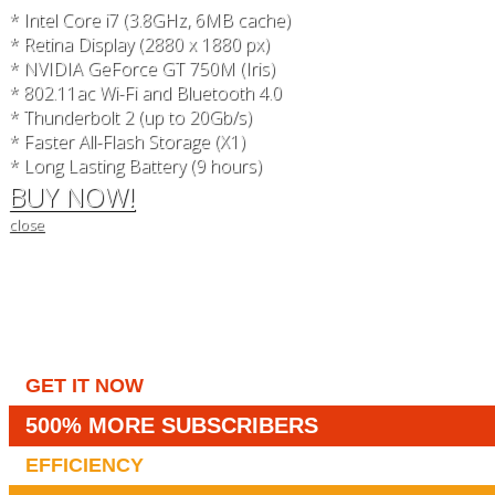
* Intel Core i7 (3.8GHz, 6MB cache)
* Retina Display (2880 x 1880 px)
* NVIDIA GeForce GT 750M (Iris)
* 802.11ac Wi-Fi and Bluetooth 4.0
* Thunderbolt 2 (up to 20Gb/s)
* Faster All-Flash Storage (X1)
* Long Lasting Battery (9 hours)
BUY NOW!
close
GET IT NOW
500% MORE SUBSCRIBERS
EFFICIENCY