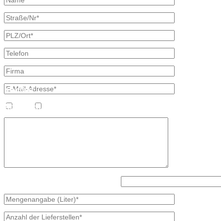
×
Kontakt
Bretschneider, Hauptstraße 59, 02906 Waldhufen OT Nieder Seifersd
Ansprechpartner
Heizöl
Diesel
Mineralölvertrieb
Heike Lehmann
Vertrieb
035827 78550
×
Lösen Sie bitte diese Aufgabe: 8 - 3?