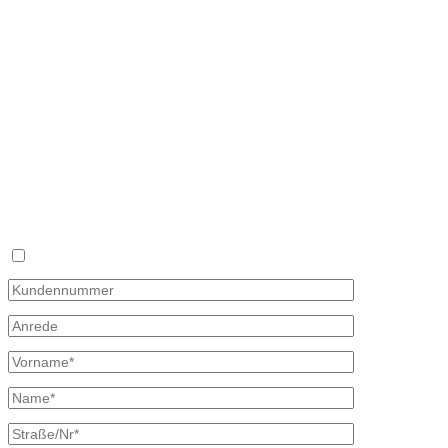
Bretschneider
Hauptstraße 59
02906 Waldhufen
OT Nieder Seifersdorf
Fon 035827 78 550
Fax 035827 78 492
Mail: info@mineraloel-bretschneider.de
Angebotsanfrage zur Lieferung von Mineralöl
Stellen Sie hier unverbindlich Ihre individuelle Preisanfrage direkt 
Rückmeldung mit allen Informationen.
Ich bin bereits Kunde