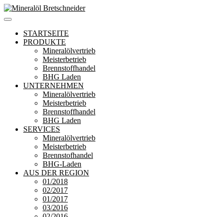
Zum
Inhalt
Mineralöl Bretschneider
Bretschneider – Für die Region
springen
STARTSEITE
PRODUKTE
Mineralölvertrieb
Meisterbetrieb
Brennstoffhandel
BHG Laden
UNTERNEHMEN
Mineralölvertrieb
Meisterbetrieb
Brennstoffhandel
BHG Laden
SERVICES
Mineralölvertrieb
Meisterbetrieb
Brennstofhandel
BHG-Laden
AUS DER REGION
01/2018
02/2017
01/2017
03/2016
02/2016