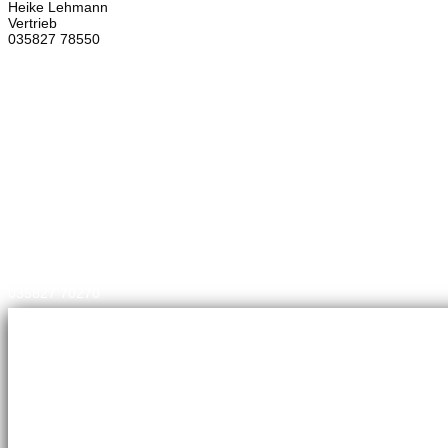
Heike Lehmann
Vertrieb
035827 78550
×
Brennstoffhandel
Silke Palme
Kundenbetreuung
035827 78550
BHG Laden
Corina Lötsch
Kundenbetreuung
035827 70270
Meisterbetrieb
Adina Dießner
Kundenbetreuung
035827 78550