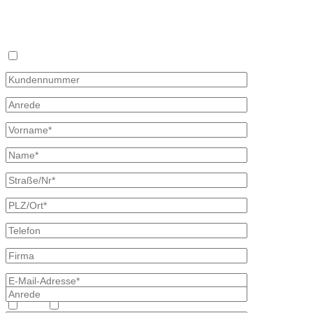
Angebotsanfrage zur Lieferung von Mineralöl
Stellen Sie hier unverbindlich Ihre individuelle Preisanfrage direkt 
Rückmeldung mit allen Informationen.
Ich bin bereits Kunde
Heizöl
Diesel