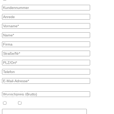
Kontaktdaten
Bretschneider
Hauptstraße 59
02906 Waldhufen
OT Nieder Seifersdorf
Heizöl
Diesel
Fon 035827 78 550
Fax 035827 78 492