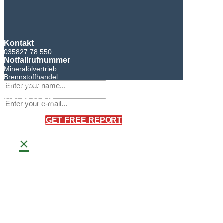
Kontakt
035827 78 550
Notfallrufnummer
Mineralölvertrieb
Brennstoffhandel
BHG Laden
Sandro Bretschneider
0171 75 90 745
×
GET FREE REPORT
×