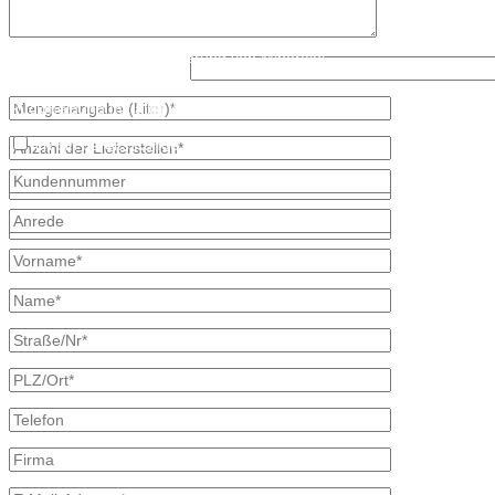
Mail: info@mineraloel-bretschneider.de
Angebotsanfrage zur Lieferung von Mineralöl
Was ist größer, 6 oder 5?
Stellen Sie hier unverbindlich Ihre individuelle Preisanfrage direkt 
Rückmeldung mit allen Informationen.
Ich bin bereits Kunde
* kennzeichnet erforderliche Angaben
×