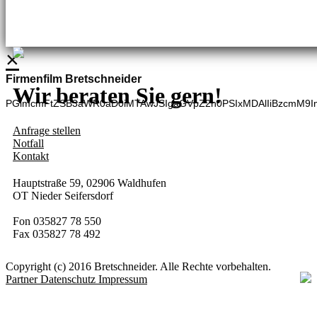
BHG Laden
Adina Dießner
Kundenbetreuung
035827 70270
×
Firmenfilm Bretschneider
Wir beraten Sie gern!
PGlmcmFtZSB3aWR0aD0iMTAwJSIgaGVpZ2h0PSIxMDAlIiBzcmM9I
Anfrage stellen
Notfall
Kontakt
Hauptstraße 59, 02906 Waldhufen
OT Nieder Seifersdorf
Fon 035827 78 550
Fax 035827 78 492
Copyright (c) 2016 Bretschneider. Alle Rechte vorbehalten.
Partner
Datenschutz
Impressum