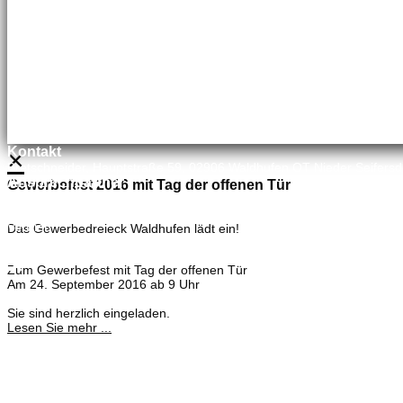
×
Kontakt
Bretschneider, Hauptstraße 59, 02906 Waldhufen OT Nieder Seifersd
Ansprechpartner
Gewerbefest 2016 mit Tag der offenen Tür
Mineralölvertrieb
Heike Lehmann
Vertrieb
Das Gewerbedreieck Waldhufen lädt ein!
035827 78550
×
Zum Gewerbefest mit Tag der offenen Tür
Am 24. September 2016 ab 9 Uhr
Sie sind herzlich eingeladen.
Lesen Sie mehr ...