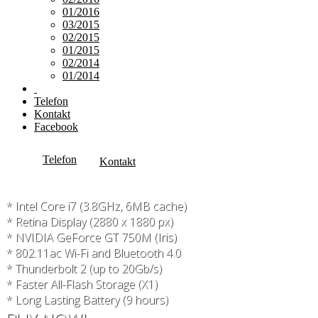
01/2016
03/2015
02/2015
01/2015
02/2014
01/2014
Telefon
Kontakt
Facebook
Telefon
Kontakt
* Intel Core i7 (3.8GHz, 6MB cache)
* Retina Display (2880 x 1880 px)
* NVIDIA GeForce GT 750M (Iris)
* 802.11ac Wi-Fi and Bluetooth 4.0
* Thunderbolt 2 (up to 20Gb/s)
* Faster All-Flash Storage (X1)
* Long Lasting Battery (9 hours)