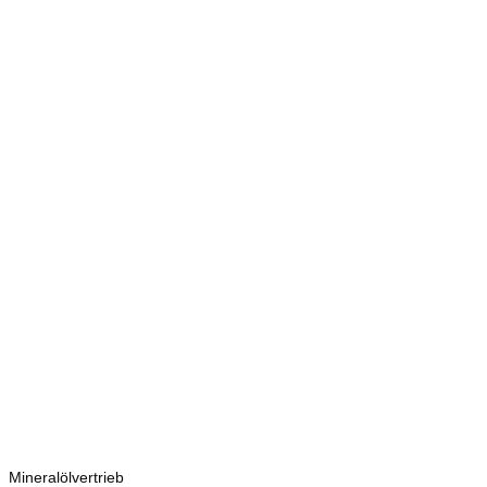
Kontakt
Bretschneider
Hauptstraße 59
02906 Waldhufen
OT Nieder Seifersdorf
Ansprechpartner
Mineralölvertrieb