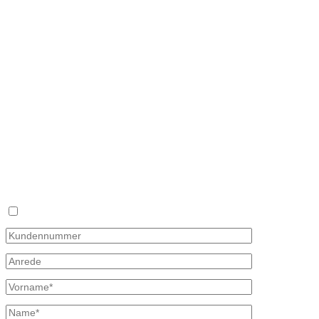
Kontaktdaten
Bretschneider
Hauptstraße 59
02906 Waldhufen
OT Nieder Seifersdorf
Fon 035827 78 550
Fax 035827 78 492
Mail: info@mineraloel-bretschneider.de
Angebotsanfrage zur Lieferung von Mineralöl
Stellen Sie hier unverbindlich Ihre individuelle Preisanfrage direkt 
Rückmeldung mit allen Informationen.
Ich bin bereits Kunde