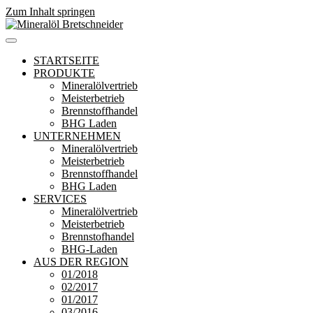
Zum Inhalt springen
Mineralöl Bretschneider
Bretschneider – Für die Region
STARTSEITE
PRODUKTE
Mineralölvertrieb
Meisterbetrieb
Brennstoffhandel
BHG Laden
UNTERNEHMEN
Mineralölvertrieb
Meisterbetrieb
Brennstoffhandel
BHG Laden
SERVICES
Mineralölvertrieb
Meisterbetrieb
Brennstofhandel
BHG-Laden
AUS DER REGION
01/2018
02/2017
01/2017
03/2016