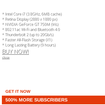
* Intel Core i7 (3.8GHz, 6MB cache)
* Retina Display (2880 x 1880 px)
* NVIDIA GeForce GT 750M (Iris)
* 802.11ac Wi-Fi and Bluetooth 4.0
* Thunderbolt 2 (up to 20Gb/s)
* Faster All-Flash Storage (X1)
* Long Lasting Battery (9 hours)
BUY NOW!
close
GET IT NOW
500% MORE SUBSCRIBERS