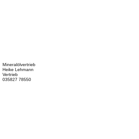
Kontakt
Bretschneider
Hauptstraße 59
02906 Waldhufen
OT Nieder Seifersdorf
Ansprechpartner
Mineralölvertrieb
Heike Lehmann
Vertrieb
035827 78550
×
Brennstoffhandel
Silke Palme
Kundenbetreuung
035827 78550