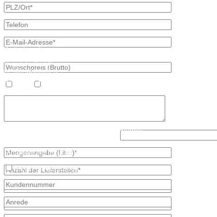
Kontaktdaten
Bretschneider
Hauptstraße 59
02906 Waldhufen
OT Nieder Seifersdorf
Heizöl
Diesel
Fon 035827 78 550
Fax 035827 78 492
Mail: info@mineraloel-bretschneider.de
Angebotsanfrage zur Lieferung von Mineralöl
Lösen Sie bitte diese Aufgabe: 3 + 2?
Stellen Sie hier unverbindlich Ihre individuelle Preisanfrage direkt 
Rückmeldung mit allen Informationen.
Ich bin bereits Kunde