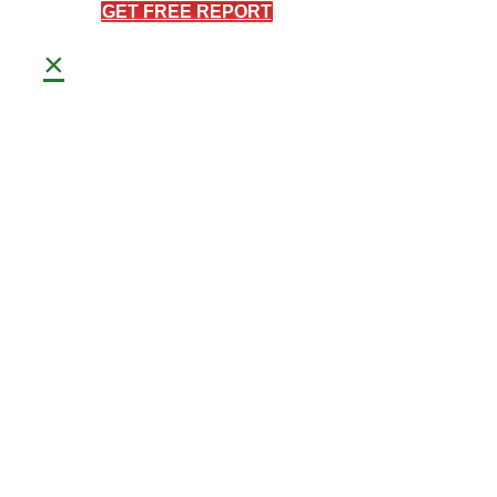
GET FREE REPORT
×
Meisterbetrieb
Frank Bretschneider
0171 40 66 093