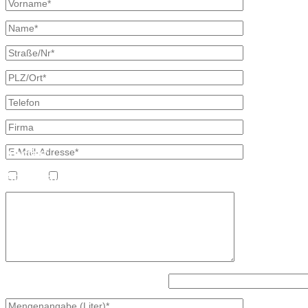
* kennzeichnet erforderliche Angaben
×
Kontakt
Bretschneider, Hauptstraße 59, 02906 Waldhufen OT Nieder Seifersd
Ansprechpartner
Heizöl
Diesel
Mineralölvertrieb
Heike Lehmann
Vertrieb
035827 78550
×
Lösen Sie bitte diese Aufgabe: 8 - 3?