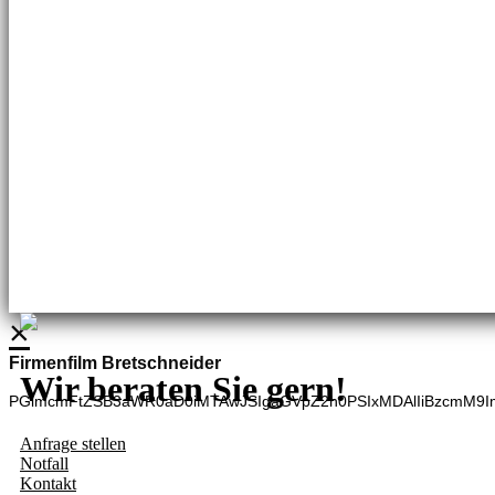
Brennstoffhandel
Silke Palme
Kundenbetreuung
035827 78550
BHG Laden
Adina Dießner
Kundenbetreuung
035827 70270
×
Firmenfilm Bretschneider
Wir beraten Sie gern!
PGlmcmFtZSB3aWR0aD0iMTAwJSIgaGVpZ2h0PSIxMDAlIiBzcmM9I
Anfrage stellen
Notfall
Kontakt