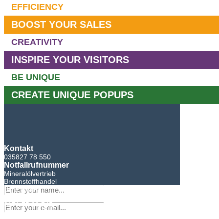
EFFICIENCY
BOOST YOUR SALES
CREATIVITY
INSPIRE YOUR VISITORS
BE UNIQUE
CREATE UNIQUE POPUPS
Kontakt
035827 78 550
Notfallrufnummer
Mineralölvertrieb
Brennstoffhandel
BHG Laden
Sandro Bretschneider
0171 75 90 745
×