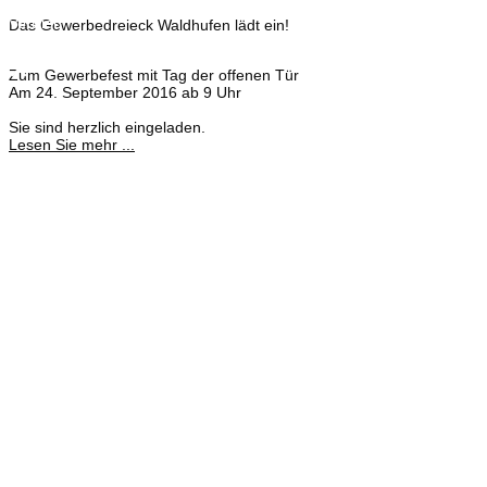
Heike Lehmann
Vertrieb
Das Gewerbedreieck Waldhufen lädt ein!
035827 78550
×
Zum Gewerbefest mit Tag der offenen Tür
Am 24. September 2016 ab 9 Uhr
Sie sind herzlich eingeladen.
Lesen Sie mehr ...
Meisterbetrieb
Adina Dießner
Kundenbetreuung
035827 78550
Brennstoffhandel
Silke Palme
Kundenbetreuung
035827 78550
BHG Laden