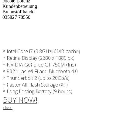
Nicole Lorenz
Kundenbetreuung
Brennstoffhandel
035827 78550
* Intel Core i7 (3.8GHz, 6MB cache)
* Retina Display (2880 x 1880 px)
* NVIDIA GeForce GT 750M (Iris)
* 802.11ac Wi-Fi and Bluetooth 4.0
* Thunderbolt 2 (up to 20Gb/s)
* Faster All-Flash Storage (X1)
* Long Lasting Battery (9 hours)
BUY NOW!
close