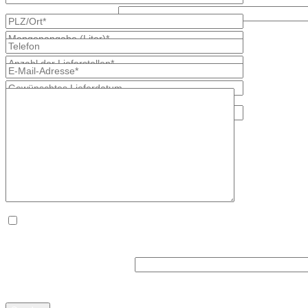
Was ist größer, 8 oder 2?
* kennzeichnet erforderliche Angaben
×
Die
Datenschutzerklärung
habe ich zur Kenntnis genommen. *
Was kommt zuerst, c oder y?
* kennzeichnet erforderliche Angaben