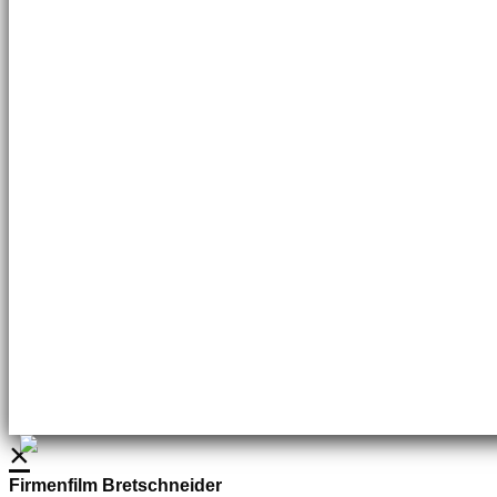
Brennstoffhandel
Silke Palme
Kundenbetreuung
035827 78550
BHG Laden
Adina Dießner
Kundenbetreuung
035827 70270
×
Firmenfilm Bretschneider