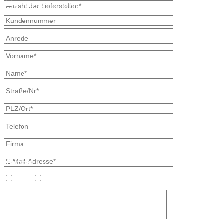
Ich bin bereits Kunde
* kennzeichnet erforderliche Angaben
×
Kontakt
Bretschneider, Hauptstraße 59, 02906 Waldhufen OT Nieder Seifersd
Ansprechpartner
Heizöl
Diesel
Mineralölvertrieb
Heike Lehmann
Vertrieb
035827 78550