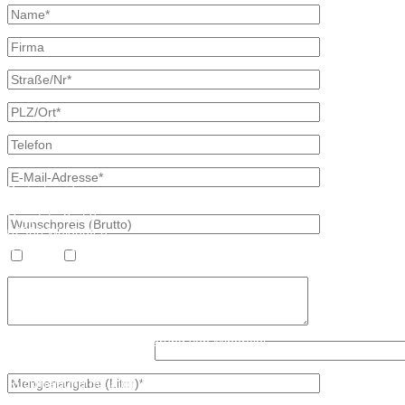
Kontaktdaten
Bretschneider
Hauptstraße 59
02906 Waldhufen
OT Nieder Seifersdorf
Heizöl
Diesel
Fon 035827 78 550
Fax 035827 78 492
Mail: info@mineraloel-bretschneider.de
Angebotsanfrage zur Lieferung von Mineralöl
Was ist kleiner, 6 oder 2?
Stellen Sie hier unverbindlich Ihre individuelle Preisanfrage direkt 
Rückmeldung mit allen Informationen.