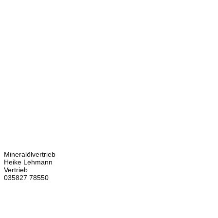
Kontakt
Bretschneider
Hauptstraße 59
02906 Waldhufen
OT Nieder Seifersdorf
Ansprechpartner
Mineralölvertrieb
Heike Lehmann
Vertrieb
035827 78550
×