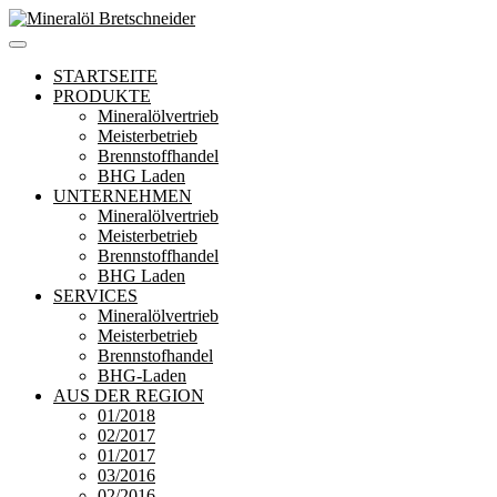
Zum
Inhalt
Mineralöl Bretschneider
Bretschneider – Für die Region
springen
STARTSEITE
PRODUKTE
Mineralölvertrieb
Meisterbetrieb
Brennstoffhandel
BHG Laden
UNTERNEHMEN
Mineralölvertrieb
Meisterbetrieb
Brennstoffhandel
BHG Laden
SERVICES
Mineralölvertrieb
Meisterbetrieb
Brennstofhandel
BHG-Laden
AUS DER REGION
01/2018
02/2017
01/2017
03/2016
02/2016