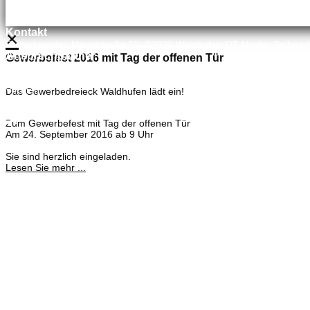
×
Kontakt
Bretschneider, Hauptstraße 59, 02906 Waldhufen OT Nieder Seifersd
Ansprechpartner
Gewerbefest 2016 mit Tag der offenen Tür
Mineralölvertrieb
Heike Lehmann
Vertrieb
Das Gewerbedreieck Waldhufen lädt ein!
035827 78550
×
Zum Gewerbefest mit Tag der offenen Tür
Am 24. September 2016 ab 9 Uhr
Sie sind herzlich eingeladen.
Lesen Sie mehr ...
Meisterbetrieb
Adina Dießner