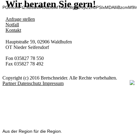
Wir beraten Sie gern!
PGlmcmFtZSB3aWR0aD0iMTAwJSIgaGVpZ2h0PSIxMDAlIiBzcmM9I
Anfrage stellen
Notfall
Kontakt
Hauptstraße 59, 02906 Waldhufen
OT Nieder Seifersdorf
Fon 035827 78 550
Fax 035827 78 492
Copyright (c) 2016 Bretschneider. Alle Rechte vorbehalten.
Partner
Datenschutz
Impressum
Aus der Region für die Region.