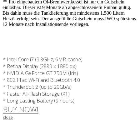
** Pro eingebautem Öl-Brennwertkessel ist nur ein Gutschein
einlösbar. Dieser ist 9 Monate ab abgeschlossenem Einbau gültig.
Bis dahin muss die Tanklieferung mit mindestens 1.500 Litern
Heizöl erfolgt sein. Der ausgefüllte Gutschein muss IWO spätestens
12 Monate nach Installationsende vorliegen.
* Intel Core i7 (3.8GHz, 6MB cache)
* Retina Display (2880 x 1880 px)
* NVIDIA GeForce GT 750M (Iris)
* 802.11ac Wi-Fi and Bluetooth 4.0
* Thunderbolt 2 (up to 20Gb/s)
* Faster All-Flash Storage (X1)
* Long Lasting Battery (9 hours)
BUY NOW!
close