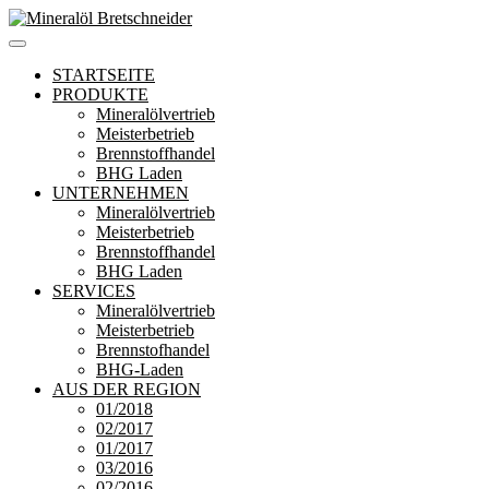
Zum
Inhalt
Mineralöl Bretschneider
Bretschneider – Für die Region
springen
STARTSEITE
PRODUKTE
Mineralölvertrieb
Meisterbetrieb
Brennstoffhandel
BHG Laden
UNTERNEHMEN
Mineralölvertrieb
Meisterbetrieb
Brennstoffhandel
BHG Laden
SERVICES
Mineralölvertrieb
Meisterbetrieb
Brennstofhandel
BHG-Laden
AUS DER REGION
01/2018
02/2017
01/2017
03/2016
02/2016