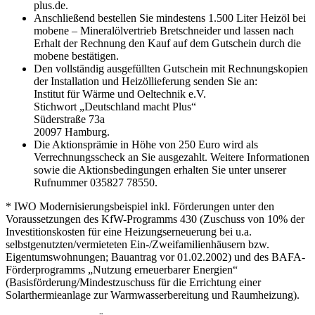
plus.de.
Anschließend bestellen Sie mindestens 1.500 Liter Heizöl bei
mobene – Mineralölvertrieb Bretschneider und lassen nach
Erhalt der Rechnung den Kauf auf dem Gutschein durch die
mobene bestätigen.
Den vollständig ausgefüllten Gutschein mit Rechnungskopien
der Installation und Heizöllieferung senden Sie an:
Institut für Wärme und Oeltechnik e.V.
Stichwort „Deutschland macht Plus“
Süderstraße 73a
20097 Hamburg.
Die Aktionsprämie in Höhe von 250 Euro wird als
Verrechnungsscheck an Sie ausgezahlt. Weitere Informationen
sowie die Aktionsbedingungen erhalten Sie unter unserer
Rufnummer 035827 78550.
* IWO Modernisierungsbeispiel inkl. Förderungen unter den
Voraussetzungen des KfW-Programms 430 (Zuschuss von 10% der
Investitionskosten für eine Heizungserneuerung bei u.a.
selbstgenutzten/vermieteten Ein-/Zweifamilienhäusern bzw.
Eigentumswohnungen; Bauantrag vor 01.02.2002) und des BAFA-
Förderprogramms „Nutzung erneuerbarer Energien“
(Basisförderung/Mindestzuschuss für die Errichtung einer
Solarthermieanlage zur Warmwasserbereitung und Raumheizung).