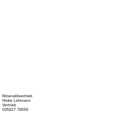
Kontakt
Bretschneider
Hauptstraße 59
02906 Waldhufen
OT Nieder Seifersdorf
Ansprechpartner
Mineralölvertrieb
Heike Lehmann
Vertrieb
035827 78550
×