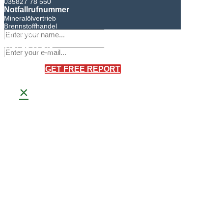
035827 78 550
Notfallrufnummer
Mineralölvertrieb
Brennstoffhandel
BHG Laden
Sandro Bretschneider
0171 75 90 745
×
GET FREE REPORT
×
Meisterbetrieb
Frank Bretschneider
0171 40 66 093