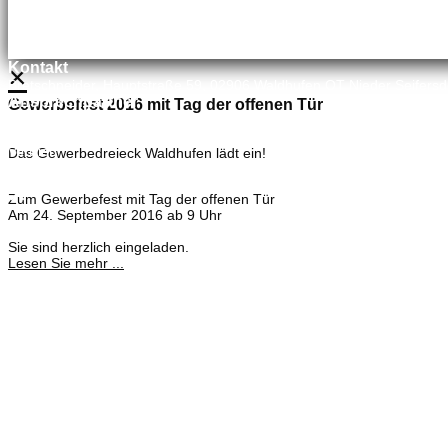
×
Kontakt
Bretschneider, Hauptstraße 59, 02906 Waldhufen OT Nieder Seifersd
Ansprechpartner
Gewerbefest 2016 mit Tag der offenen Tür
Mineralölvertrieb
Heike Lehmann
Vertrieb
Das Gewerbedreieck Waldhufen lädt ein!
035827 78550
×
Zum Gewerbefest mit Tag der offenen Tür
Am 24. September 2016 ab 9 Uhr
Sie sind herzlich eingeladen.
Lesen Sie mehr ...
Meisterbetrieb