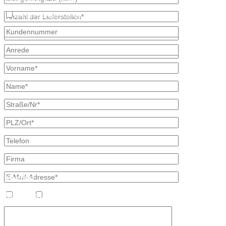
Ich bin bereits Kunde
* kennzeichnet erforderliche Angaben
×
Kontakt
Bretschneider, Hauptstraße 59, 02906 Waldhufen OT Nieder Seifersd
Ansprechpartner
Heizöl
Diesel
Mineralölvertrieb
Heike Lehmann
Vertrieb