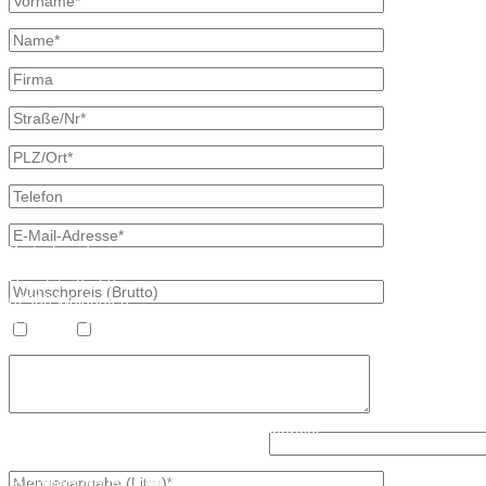
Kontaktdaten
Bretschneider
Hauptstraße 59
02906 Waldhufen
OT Nieder Seifersdorf
Heizöl
Diesel
Fon 035827 78 550
Fax 035827 78 492
Mail: info@mineraloel-bretschneider.de
Angebotsanfrage zur Lieferung von Mineralöl
Lösen Sie bitte diese Aufgabe: 3 + 2?
Stellen Sie hier unverbindlich Ihre individuelle Preisanfrage direkt 
Rückmeldung mit allen Informationen.