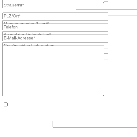
Lösen Sie bitte diese Aufgabe: 3 + 2?
* kennzeichnet erforderliche Angaben
×
Die
Datenschutzerklärung
habe ich zur Kenntnis genommen. *
Was ist größer, 7 oder 9?
* kennzeichnet erforderliche Angaben