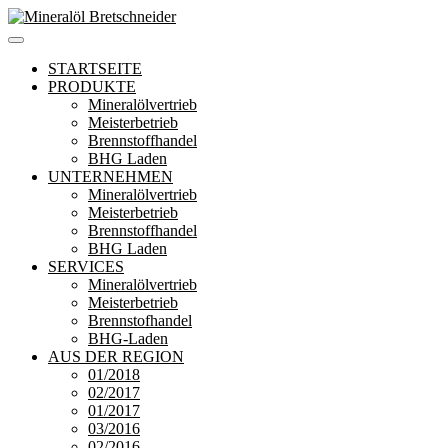
Zum
Inhalt
Mineralöl Bretschneider
Bretschneider – Für die Region
springen
STARTSEITE
PRODUKTE
Mineralölvertrieb
Meisterbetrieb
Brennstoffhandel
BHG Laden
UNTERNEHMEN
Mineralölvertrieb
Meisterbetrieb
Brennstoffhandel
BHG Laden
SERVICES
Mineralölvertrieb
Meisterbetrieb
Brennstofhandel
BHG-Laden
AUS DER REGION
01/2018
02/2017
01/2017
03/2016
02/2016