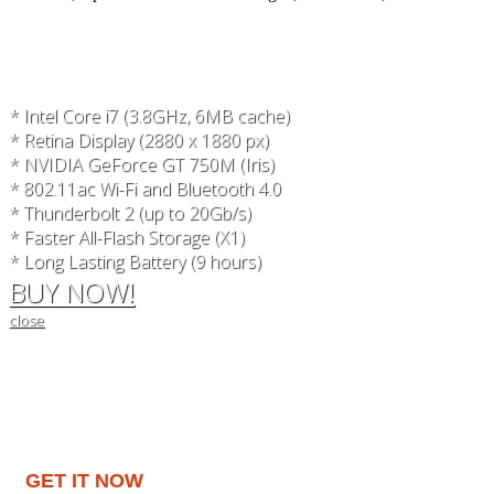
* Intel Core i7 (3.8GHz, 6MB cache)
* Retina Display (2880 x 1880 px)
* NVIDIA GeForce GT 750M (Iris)
* 802.11ac Wi-Fi and Bluetooth 4.0
* Thunderbolt 2 (up to 20Gb/s)
* Faster All-Flash Storage (X1)
* Long Lasting Battery (9 hours)
BUY NOW!
close
GET IT NOW