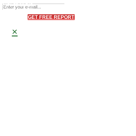
Sandro Bretschneider
0171 75 90 745
×
GET FREE REPORT
×
Meisterbetrieb
Frank Bretschneider
0171 40 66 093