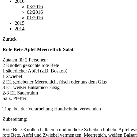
2016
03/2016
02/2016
01/2016
2015
2014
Zurück
Rote Bete-Apfel-Meerrettich-Salat
Zutaten für 2 Personen:
2 Knollen gekochte rote Bete
1 säuerlicher Apfel (z.B. Boskop)
1 Zwiebel
2 EL geriebener Meerrettich, frisch oder aus dem Glas
3 EL weißer Balsamico-Essig
2-3 EL Sauerrahm
Salz, Pfeffer
Tipp: bei der Verarbeitung Handschuhe verwenden
Zubereitung:
Rote Bete-Knollen halbieren und in dicke Scheiben hobeln. Apfel wasc
rote Bete, Apfel und Zwiebel vermengen, Meerrettich, weißen Balsam