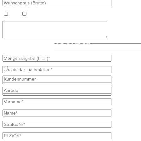
Hauptstraße 59
02906 Waldhufen
OT Nieder Seifersdorf
Heizöl
Diesel
Fon 035827 78 550
Fax 035827 78 492
Mail: info@mineraloel-bretschneider.de
Angebotsanfrage zur Lieferung von Mineralöl
Was ist kleiner, 6 oder 2?
Stellen Sie hier unverbindlich Ihre individuelle Preisanfrage direkt 
Rückmeldung mit allen Informationen.
Ich bin bereits Kunde
* kennzeichnet erforderliche Angaben
×