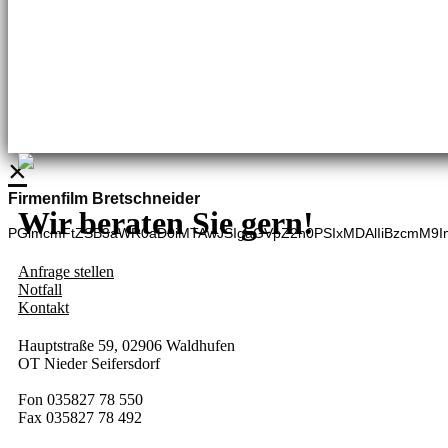
Brennstoffhandel
Silke Palme
Kundenbetreuung
035827 78550
BHG Laden
Adina Dießner
Kundenbetreuung
035827 70270
×
Firmenfilm Bretschneider
Wir beraten Sie gern!
PGlmcmFtZSB3aWR0aD0iMTAwJSIgaGVpZ2h0PSIxMDAlIiBzcmM9I
Anfrage stellen
Notfall
Kontakt
Hauptstraße 59, 02906 Waldhufen
OT Nieder Seifersdorf
Fon 035827 78 550
Fax 035827 78 492