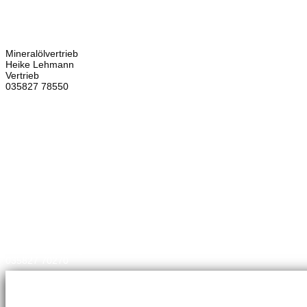
Hauptstraße 59
02906 Waldhufen
OT Nieder Seifersdorf
Ansprechpartner
Mineralölvertrieb
Heike Lehmann
Vertrieb
035827 78550
×
Brennstoffhandel
Silke Palme
Kundenbetreuung
035827 78550
BHG Laden
Corina Lötsch
Kundenbetreuung
035827 70270
Meisterbetrieb
Adina Dießner
Kundenbetreuung