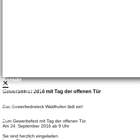
035827 78550
×
Kontakt
Bretschneider, Hauptstraße 59, 02906 Waldhufen OT Nieder Seifersd
Ansprechpartner
Gewerbefest 2016 mit Tag der offenen Tür
Mineralölvertrieb
Heike Lehmann
Vertrieb
Das Gewerbedreieck Waldhufen lädt ein!
035827 78550
×
Zum Gewerbefest mit Tag der offenen Tür
Am 24. September 2016 ab 9 Uhr
Sie sind herzlich eingeladen.