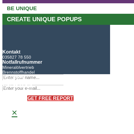
BE UNIQUE
CREATE UNIQUE POPUPS
Kontakt
035827 78 550
Notfallrufnummer
Mineralölvertrieb
Brennstoffhandel
BHG Laden
Sandro Bretschneider
0171 75 90 745
×
GET FREE REPORT
×