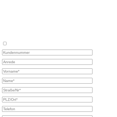
Fon 035827 78 550
Fax 035827 78 492
Mail: info@mineraloel-bretschneider.de
Angebotsanfrage zur Lieferung von Mineralöl
Stellen Sie hier unverbindlich Ihre individuelle Preisanfrage direkt 
Rückmeldung mit allen Informationen.
Ich bin bereits Kunde