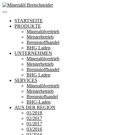
Zum
Inhalt
Mineralöl Bretschneider
Bretschneider – Für die Region
springen
STARTSEITE
PRODUKTE
Mineralölvertrieb
Meisterbetrieb
Brennstoffhandel
BHG Laden
UNTERNEHMEN
Mineralölvertrieb
Meisterbetrieb
Brennstoffhandel
BHG Laden
SERVICES
Mineralölvertrieb
Meisterbetrieb
Brennstofhandel
BHG-Laden
AUS DER REGION
01/2018
02/2017
01/2017
03/2016
02/2016