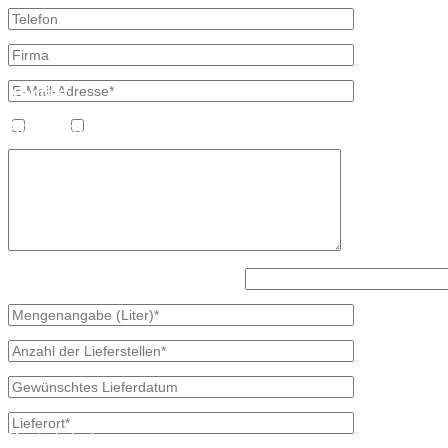
Kontakt
Bretschneider, Hauptstraße 59, 02906 Waldhufen OT Nieder Seifersd
Ansprechpartner
Heizöl
Diesel
Mineralölvertrieb
Heike Lehmann
Vertrieb
035827 78550
×
Lösen Sie bitte diese Aufgabe: 5 - 2?
Meisterbetrieb