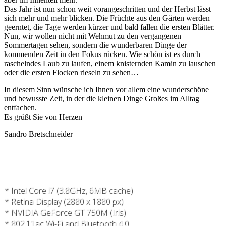
Das Jahr ist nun schon weit vorangeschritten und der Herbst lässt
sich mehr und mehr blicken. Die Früchte aus den Gärten werden
geerntet, die Tage werden kürzer und bald fallen die ersten Blätter.
Nun, wir wollen nicht mit Wehmut zu den vergangenen
Sommertagen sehen, sondern die wunderbaren Dinge der
kommenden Zeit in den Fokus rücken. Wie schön ist es durch
raschelndes Laub zu laufen, einem knisternden Kamin zu lauschen
oder die ersten Flocken rieseln zu sehen…
In diesem Sinn wünsche ich Ihnen vor allem eine wunderschöne
und bewusste Zeit, in der die kleinen Dinge Großes im Alltag
entfachen.
Es grüßt Sie von Herzen
Sandro Bretschneider
* Intel Core i7 (3.8GHz, 6MB cache)
* Retina Display (2880 x 1880 px)
* NVIDIA GeForce GT 750M (Iris)
* 802.11ac Wi-Fi and Bluetooth 4.0