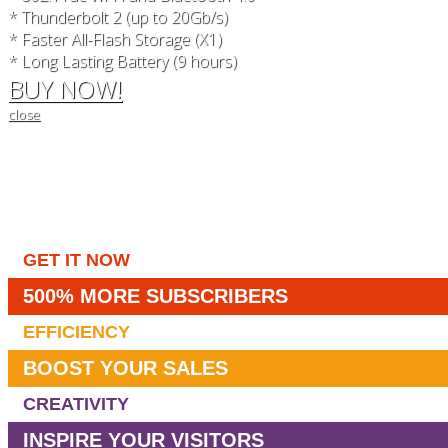
* Thunderbolt 2 (up to 20Gb/s)
* Faster All-Flash Storage (X1)
* Long Lasting Battery (9 hours)
BUY NOW!
close
GET IT NOW
500% MORE SUBSCRIBERS
EFFICIENCY
BOOST YOUR SALES
CREATIVITY
INSPIRE YOUR VISITORS