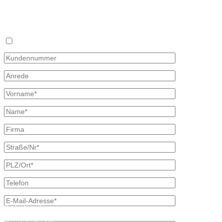
Sie haben keine Zeit sich täglich mit dem Heizölpreis auseinander z
×
Mit diesem Formular können Sie uns Ihren Wunschpreis mitteilen, zu d
oder Telefon und unterbreiten Ihnen ein unverbindliches Angebot. Wir
Bitte beachten, dass Ihr Wunschpreisantrag nur 30 Tage gültig ist. Fa
Ich bin bereits Kunde
Kontaktdaten
Bretschneider