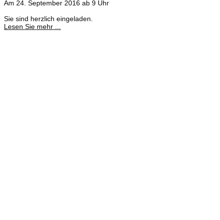
Am 24. September 2016 ab 9 Uhr
Sie sind herzlich eingeladen.
Lesen Sie mehr ...
Meisterbetrieb
Adina Dießner
Kundenbetreuung
035827 78550
Brennstoffhandel
Silke Palme
Kundenbetreuung
035827 78550
BHG Laden
Corina Lötsch
Kundenbetreuung
035827 70270