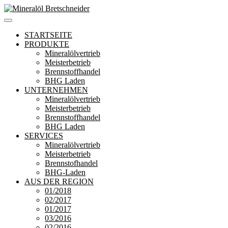
Zum
Inhalt
Mineralöl Bretschneider
Bretschneider – Für die Region
springen
STARTSEITE
PRODUKTE
Mineralölvertrieb
Meisterbetrieb
Brennstoffhandel
BHG Laden
UNTERNEHMEN
Mineralölvertrieb
Meisterbetrieb
Brennstoffhandel
BHG Laden
SERVICES
Mineralölvertrieb
Meisterbetrieb
Brennstofhandel
BHG-Laden
AUS DER REGION
01/2018
02/2017
01/2017
03/2016
02/2016