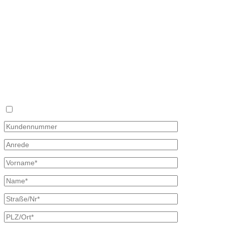
Hauptstraße 59
02906 Waldhufen
OT Nieder Seifersdorf
Fon 035827 78 550
Fax 035827 78 492
Mail: info@mineraloel-bretschneider.de
Angebotsanfrage zur Lieferung von Mineralöl
Stellen Sie hier unverbindlich Ihre individuelle Preisanfrage direkt 
Rückmeldung mit allen Informationen.
Ich bin bereits Kunde