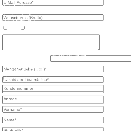
Bretschneider
Hauptstraße 59
02906 Waldhufen
OT Nieder Seifersdorf
Heizöl
Diesel
Fon 035827 78 550
Fax 035827 78 492
Mail: info@mineraloel-bretschneider.de
Angebotsanfrage zur Lieferung von Mineralöl
Was ist größer, 8 oder 2?
Stellen Sie hier unverbindlich Ihre individuelle Preisanfrage direkt 
Rückmeldung mit allen Informationen.
Ich bin bereits Kunde
* kennzeichnet erforderliche Angaben