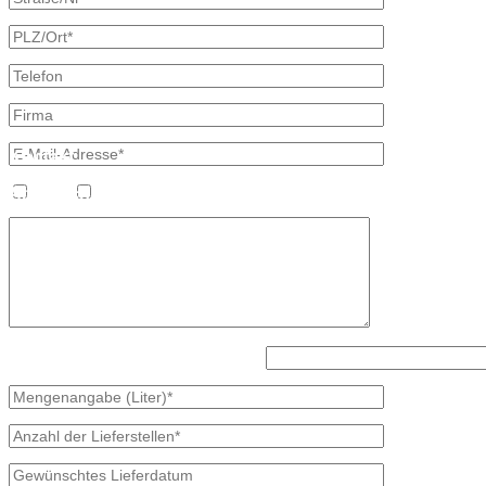
×
Kontakt
Bretschneider, Hauptstraße 59, 02906 Waldhufen OT Nieder Seifersd
Ansprechpartner
Heizöl
Diesel
Mineralölvertrieb
Heike Lehmann
Vertrieb
035827 78550
×
Lösen Sie bitte diese Aufgabe: 5 - 2?