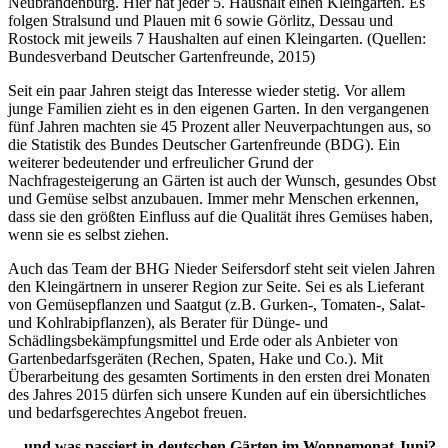
Neubrandenburg. Hier hat jeder 5. Haushalt einen Kleingarten. Es
folgen Stralsund und Plauen mit 6 sowie Görlitz, Dessau und
Rostock mit jeweils 7 Haushalten auf einen Kleingarten. (Quellen:
Bundesverband Deutscher Gartenfreunde, 2015)
Seit ein paar Jahren steigt das Interesse wieder stetig. Vor allem
junge Familien zieht es in den eigenen Garten. In den vergangenen
fünf Jahren machten sie 45 Prozent aller Neuverpachtungen aus, so
die Statistik des Bundes Deutscher Gartenfreunde (BDG). Ein
weiterer bedeutender und erfreulicher Grund der
Nachfragesteigerung an Gärten ist auch der Wunsch, gesundes Obst
und Gemüse selbst anzubauen. Immer mehr Menschen erkennen,
dass sie den größten Einfluss auf die Qualität ihres Gemüses haben,
wenn sie es selbst ziehen.
Auch das Team der BHG Nieder Seifersdorf steht seit vielen Jahren
den Kleingärtnern in unserer Region zur Seite. Sei es als Lieferant
von Gemüsepflanzen und Saatgut (z.B. Gurken-, Tomaten-, Salat-
und Kohlrabipflanzen), als Berater für Dünge- und
Schädlingsbekämpfungsmittel und Erde oder als Anbieter von
Gartenbedarfsgeräten (Rechen, Spaten, Hake und Co.). Mit
Überarbeitung des gesamten Sortiments in den ersten drei Monaten
des Jahres 2015 dürfen sich unsere Kunden auf ein übersichtliches
und bedarfsgerechtes Angebot freuen.
…und was passiert in deutschen Gärten im Wonnemonat Juni?