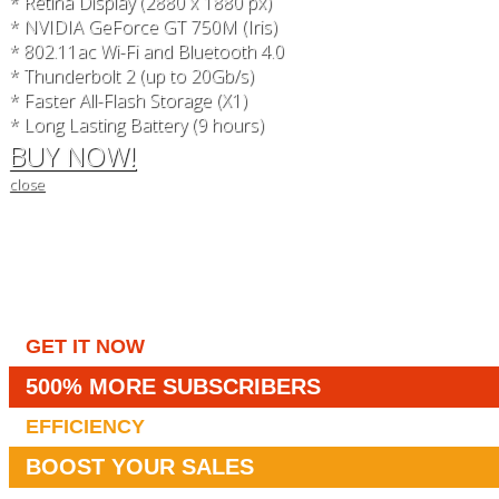
* Retina Display (2880 x 1880 px)
* NVIDIA GeForce GT 750M (Iris)
* 802.11ac Wi-Fi and Bluetooth 4.0
* Thunderbolt 2 (up to 20Gb/s)
* Faster All-Flash Storage (X1)
* Long Lasting Battery (9 hours)
BUY NOW!
close
GET IT NOW
500% MORE SUBSCRIBERS
EFFICIENCY
BOOST YOUR SALES