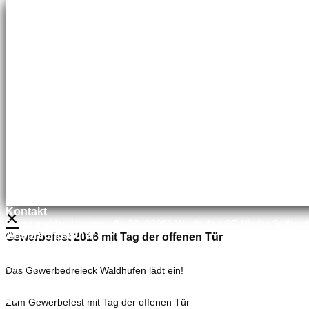
Meisterbetrieb
Adina Dießner
Kundenbetreuung
035827 78550
×
Kontakt
Bretschneider, Hauptstraße 59, 02906 Waldhufen OT Nieder Seifersd
Ansprechpartner
Gewerbefest 2016 mit Tag der offenen Tür
Mineralölvertrieb
Heike Lehmann
Vertrieb
Das Gewerbedreieck Waldhufen lädt ein!
035827 78550
×
Zum Gewerbefest mit Tag der offenen Tür