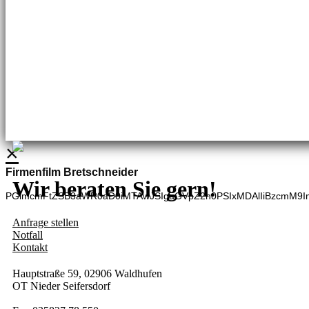
Brennstoffhandel
Silke Palme
Kundenbetreuung
035827 78550
BHG Laden
Adina Dießner
Kundenbetreuung
035827 70270
×
Firmenfilm Bretschneider
Wir beraten Sie gern!
PGlmcmFtZSB3aWR0aD0iMTAwJSIgaGVpZ2h0PSIxMDAlIiBzcmM9I
Anfrage stellen
Notfall
Kontakt
Hauptstraße 59, 02906 Waldhufen
OT Nieder Seifersdorf