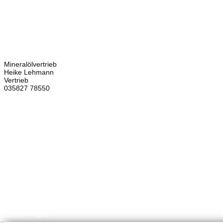
Kontakt
Bretschneider
Hauptstraße 59
02906 Waldhufen
OT Nieder Seifersdorf
Ansprechpartner
Mineralölvertrieb
Heike Lehmann
Vertrieb
035827 78550
×
Brennstoffhandel
Silke Palme
Kundenbetreuung
035827 78550
BHG Laden
Corina Lötsch
Kundenbetreuung
035827 70270