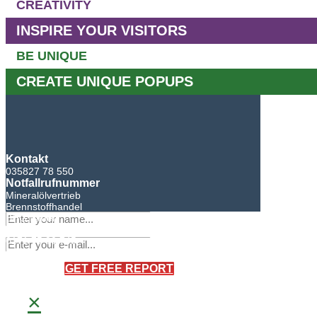
CREATIVITY
INSPIRE YOUR VISITORS
BE UNIQUE
CREATE UNIQUE POPUPS
Kontakt
035827 78 550
Notfallrufnummer
Mineralölvertrieb
Brennstoffhandel
BHG Laden
Sandro Bretschneider
0171 75 90 745
×
GET FREE REPORT
×