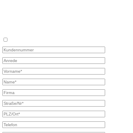
Fon 035827 78 550
Wunschpreis
Fax 035827 78 492
Sie haben keine Zeit sich täglich mit dem Heizölpreis auseinander z
×
Mit diesem Formular können Sie uns Ihren Wunschpreis mitteilen, zu d
oder Telefon und unterbreiten Ihnen ein unverbindliches Angebot. Wir
Bitte beachten, dass Ihr Wunschpreisantrag nur 30 Tage gültig ist. Fa
Ich bin bereits Kunde
Kontaktdaten