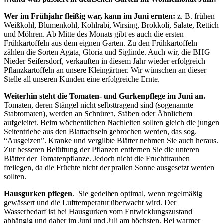
Wer im Frühjahr fleißig war, kann im Juni ernten:
z. B. frühen
Weißkohl, Blumen­kohl, Kohlrabi, Wirsing, Brokkoli, Salate, Rettich
und Möhren. Ab Mitte des Monats gibt es auch die ersten
Frühkartoffeln aus dem eignen Garten. Zu den Frühkartoffeln
zählen die Sorten Agata, Gloria und Siglinde. Auch wir, die BHG
Nieder Seifersdorf, verkauften in diesem Jahr wieder erfolgreich
Pflanz­kartoffeln an unsere Kleingärtner. Wir wünschen an dieser
Stelle all unseren Kunden eine erfolgreiche Ernte.
Weiterhin steht die Tomaten- und Gurkenpflege im Juni an.
Tomaten, deren Stängel nicht selbsttragend sind (sogenannte
Stabtomaten), werden an Schnüren, Stäben oder Ähnlichem
aufgeleitet. Beim wöchentlichen Nachleiten sollten gleich die jungen
Seitentriebe aus den Blattachseln gebrochen werden, das sog.
“Ausgeizen”. Kranke und vergilbte Blätter nehmen Sie auch heraus.
Zur besseren Belüftung der Pflanzen entfernen Sie die unteren
Blätter der Tomatenpflanze. Jedoch nicht die Fruchttrauben
freilegen, da die Früchte nicht der prallen Sonne aus­gesetzt werden
sollten.
Hausgurken pflegen
. Sie gedeihen optimal, wenn regelmäßig
gewässert und die Lufttemperatur überwacht wird. Der
Wasserbedarf ist bei Hausgurken vom Entwicklungszustand
abhängig und daher im Juni und Juli am höchs­ten. Bei warmer