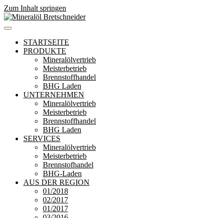
Zum Inhalt springen
Mineralöl Bretschneider
Bretschneider – Für die Region
STARTSEITE
PRODUKTE
Mineralölvertrieb
Meisterbetrieb
Brennstoffhandel
BHG Laden
UNTERNEHMEN
Mineralölvertrieb
Meisterbetrieb
Brennstoffhandel
BHG Laden
SERVICES
Mineralölvertrieb
Meisterbetrieb
Brennstofhandel
BHG-Laden
AUS DER REGION
01/2018
02/2017
01/2017
03/2016