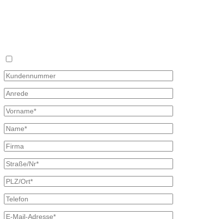
Wunschpreis
Fax 035827 78 492
Sie haben keine Zeit sich täglich mit dem Heizölpreis auseinander z
×
Mit diesem Formular können Sie uns Ihren Wunschpreis mitteilen, zu d
oder Telefon und unterbreiten Ihnen ein unverbindliches Angebot. Wir
Bitte beachten, dass Ihr Wunschpreisantrag nur 30 Tage gültig ist. Fa
Ich bin bereits Kunde
Kontaktdaten