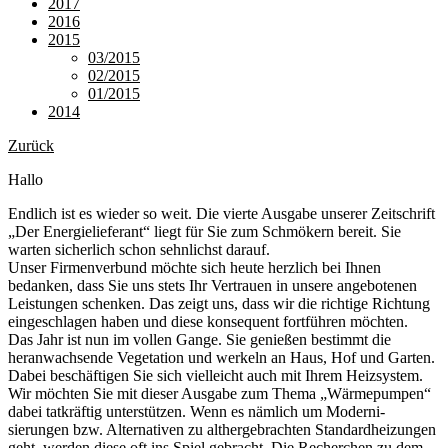
2017
2016
2015
03/2015
02/2015
01/2015
2014
Zurück
Hallo
Endlich ist es wieder so weit. Die vierte Ausgabe unserer Zeitschrift
„Der Energielieferant“ liegt für Sie zum Schmökern bereit. Sie
warten sicherlich schon sehnlichst darauf.
Unser Firmenverbund möchte sich heute herzlich bei Ihnen
bedanken, dass Sie uns stets Ihr Vertrauen in unsere angebotenen
Leistungen schenken. Das zeigt uns, dass wir die richtige Richtung
eingeschlagen haben und diese konsequent fortführen möchten.
Das Jahr ist nun im vollen Gange. Sie ­ge­nießen bestimmt die
heranwachsende Vegetation und werkeln an Haus, Hof und Garten.
Dabei beschäftigen Sie sich ­vielleicht auch mit Ihrem Heizsystem.
Wir möchten Sie mit dieser Ausgabe zum Thema „Wärmepumpen“
dabei tatkräftig unterstützen. Wenn es nämlich um Moderni­
sierungen bzw. Alternativen zu althergebrachten Standardheizungen
geht, werden diese oft ins Spiel gebracht. Die Recherchen zu dem