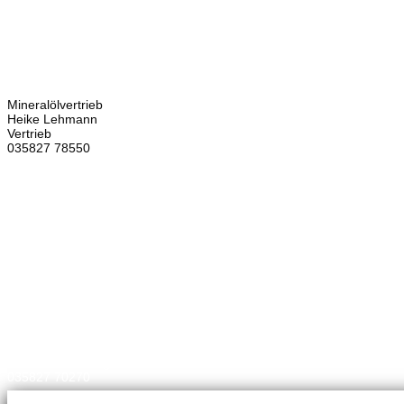
Kontakt
Bretschneider
Hauptstraße 59
02906 Waldhufen
OT Nieder Seifersdorf
Ansprechpartner
Mineralölvertrieb
Heike Lehmann
Vertrieb
035827 78550
×
Brennstoffhandel
Silke Palme
Kundenbetreuung
035827 78550
BHG Laden
Corina Lötsch
Kundenbetreuung
035827 70270
Meisterbetrieb