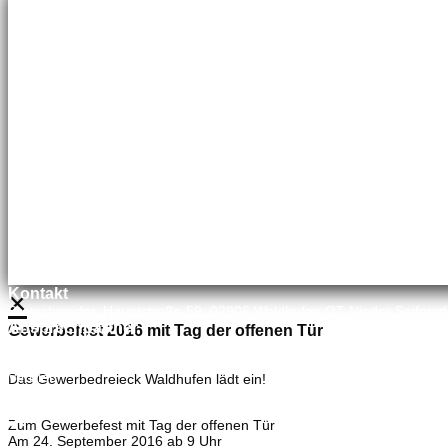
Adina Dießner
Kundenbetreuung
035827 78550
×
Kontakt
Bretschneider, Hauptstraße 59, 02906 Waldhufen OT Nieder Seifersd
Ansprechpartner
Gewerbefest 2016 mit Tag der offenen Tür
Mineralölvertrieb
Heike Lehmann
Vertrieb
Das Gewerbedreieck Waldhufen lädt ein!
035827 78550
×
Zum Gewerbefest mit Tag der offenen Tür
Am 24. September 2016 ab 9 Uhr