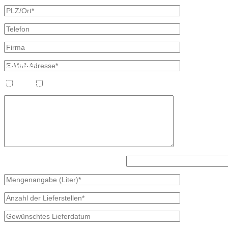
Kontakt
Bretschneider, Hauptstraße 59, 02906 Waldhufen OT Nieder Seifersd
Ansprechpartner
Heizöl
Diesel
Mineralölvertrieb
Heike Lehmann
Vertrieb
035827 78550
×
Lösen Sie bitte diese Aufgabe: 3 + 2?