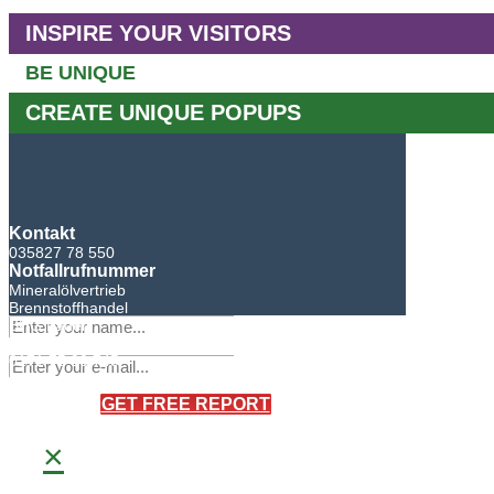
INSPIRE YOUR VISITORS
BE UNIQUE
CREATE UNIQUE POPUPS
Kontakt
035827 78 550
Notfallrufnummer
Mineralölvertrieb
Brennstoffhandel
BHG Laden
Sandro Bretschneider
0171 75 90 745
×
GET FREE REPORT
×