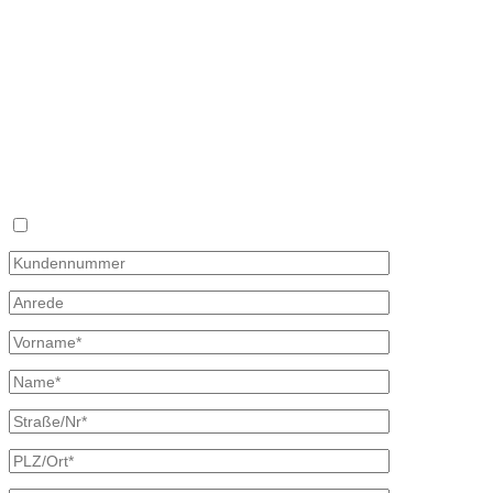
02906 Waldhufen
OT Nieder Seifersdorf
Fon 035827 78 550
Fax 035827 78 492
Mail: info@mineraloel-bretschneider.de
Angebotsanfrage zur Lieferung von Mineralöl
Stellen Sie hier unverbindlich Ihre individuelle Preisanfrage direkt 
Rückmeldung mit allen Informationen.
Ich bin bereits Kunde