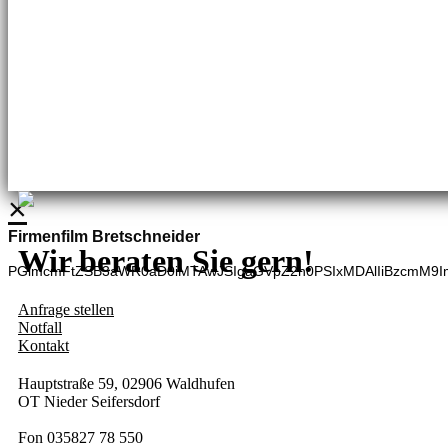
Brennstoffhandel
Silke Palme
Kundenbetreuung
035827 78550
BHG Laden
Adina Dießner
Kundenbetreuung
035827 70270
×
Firmenfilm Bretschneider
Wir beraten Sie gern!
PGlmcmFtZSB3aWR0aD0iMTAwJSIgaGVpZ2h0PSIxMDAlIiBzcmM9I
Anfrage stellen
Notfall
Kontakt
Hauptstraße 59, 02906 Waldhufen
OT Nieder Seifersdorf
Fon 035827 78 550