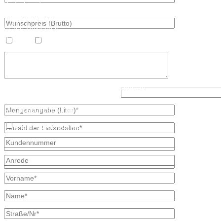
Bretschneider
Hauptstraße 59
02906 Waldhufen
OT Nieder Seifersdorf
Heizöl
Diesel
Fon 035827 78 550
Fax 035827 78 492
Mail: info@mineraloel-bretschneider.de
Angebotsanfrage zur Lieferung von Mineralöl
Lösen Sie bitte diese Aufgabe: 5 - 2?
Stellen Sie hier unverbindlich Ihre individuelle Preisanfrage direkt 
Rückmeldung mit allen Informationen.
Ich bin bereits Kunde
* kennzeichnet erforderliche Angaben
×