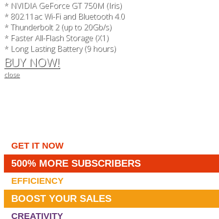
* NVIDIA GeForce GT 750M (Iris)
* 802.11ac Wi-Fi and Bluetooth 4.0
* Thunderbolt 2 (up to 20Gb/s)
* Faster All-Flash Storage (X1)
* Long Lasting Battery (9 hours)
BUY NOW!
close
GET IT NOW
500% MORE SUBSCRIBERS
EFFICIENCY
BOOST YOUR SALES
CREATIVITY