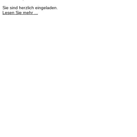
Sie sind herzlich eingeladen.
Lesen Sie mehr ...
Meisterbetrieb
Adina Dießner
Kundenbetreuung
035827 78550
Brennstoffhandel
Silke Palme
Kundenbetreuung
035827 78550
BHG Laden
Corina Lötsch
Kundenbetreuung
035827 70270