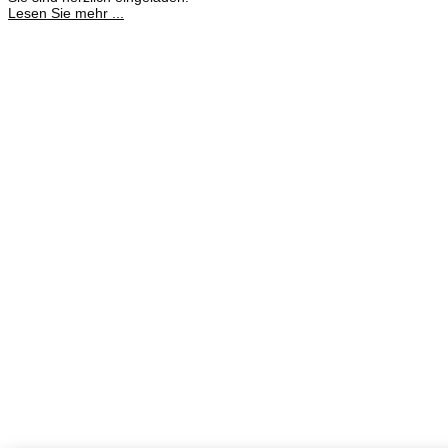
Lesen Sie mehr ...
Meisterbetrieb
Adina Dießner
Kundenbetreuung
035827 78550
Brennstoffhandel
Silke Palme
Kundenbetreuung
035827 78550
BHG Laden
Corina Lötsch
Kundenbetreuung
035827 70270