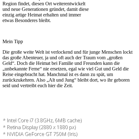
Region findet, diesen Ort weiterentwickelt
und neue Generationen gründet, damit diese
einzig artige Heimat erhalten und immer
etwas Besonderes bleibt.
Mein Tipp
Die große weite Welt ist verlockend und für junge Menschen lockt
das große Abenteuer, ja und oft auch der Traum vom „großen
Geld“. Doch die Heimat bei Familie und Freunden kann die
„unbekannte Ferne“ nie ersetzen, egal wie viel Gut und Geld die
Reise eingebracht hat. Manchmal ist es dann zu spät, um
zurückzukehren. Also „Alt und Jung“ bleibt dort, wo ihr geboren
seid und vertreibt euch hier die Zeit.
* Intel Core i7 (3.8GHz, 6MB cache)
* Retina Display (2880 x 1880 px)
* NVIDIA GeForce GT 750M (Iris)