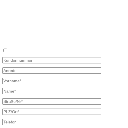
Fon 035827 78 550
Fax 035827 78 492
Mail: info@mineraloel-bretschneider.de
Angebotsanfrage zur Lieferung von Mineralöl
Stellen Sie hier unverbindlich Ihre individuelle Preisanfrage direkt 
Rückmeldung mit allen Informationen.
Ich bin bereits Kunde