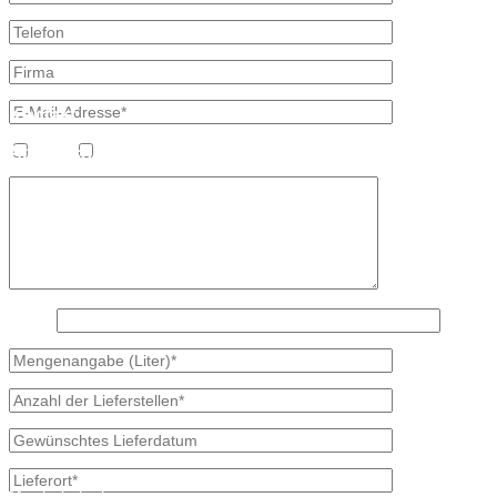
Kontakt
Bretschneider, Hauptstraße 59, 02906 Waldhufen OT Nieder Seifersd
Ansprechpartner
Heizöl
Diesel
Mineralölvertrieb
Heike Lehmann
Vertrieb
035827 78550
×
2 x 4?
Meisterbetrieb