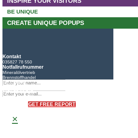
INSPIRE YOUR VISITORS
BE UNIQUE
CREATE UNIQUE POPUPS
Kontakt
035827 78 550
Notfallrufnummer
Mineralölvertrieb
Brennstoffhandel
BHG Laden
Sandro Bretschneider
0171 75 90 745
×
GET FREE REPORT
×