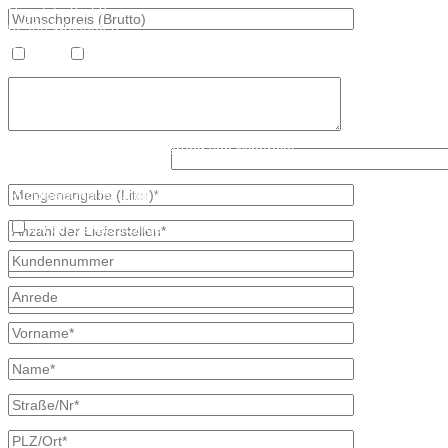
Hauptstraße 59
02906 Waldhufen
OT Nieder Seifersdorf
Heizöl
Diesel
Fon 035827 78 550
Fax 035827 78 492
Mail: info@mineraloel-bretschneider.de
Angebotsanfrage zur Lieferung von Mineralöl
Was ist kleiner, 6 oder 2?
Stellen Sie hier unverbindlich Ihre individuelle Preisanfrage direkt 
Rückmeldung mit allen Informationen.
Ich bin bereits Kunde
* kennzeichnet erforderliche Angaben
×