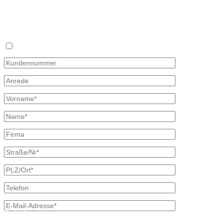
Fax 035827 78 492
Sie haben keine Zeit sich täglich mit dem Heizölpreis auseinander z
×
Mit diesem Formular können Sie uns Ihren Wunschpreis mitteilen, zu d
oder Telefon und unterbreiten Ihnen ein unverbindliches Angebot. Wir
Bitte beachten, dass Ihr Wunschpreisantrag nur 30 Tage gültig ist. Fa
Ich bin bereits Kunde
Kontaktdaten
Bretschneider