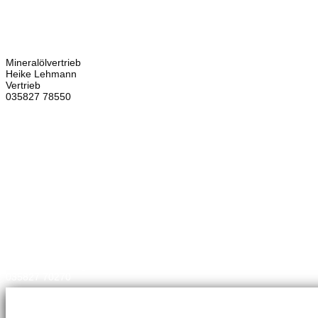
Bretschneider
Hauptstraße 59
02906 Waldhufen
OT Nieder Seifersdorf
Ansprechpartner
Mineralölvertrieb
Heike Lehmann
Vertrieb
035827 78550
×
Brennstoffhandel
Silke Palme
Kundenbetreuung
035827 78550
BHG Laden
Corina Lötsch
Kundenbetreuung
035827 70270
Meisterbetrieb
Adina Dießner
Kundenbetreuung