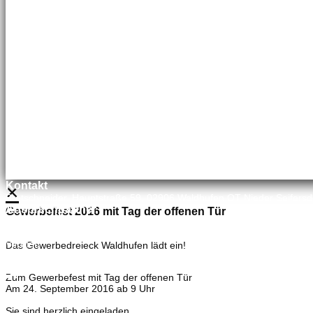
035827 78550
×
Kontakt
Bretschneider, Hauptstraße 59, 02906 Waldhufen OT Nieder Seifersd
Ansprechpartner
Gewerbefest 2016 mit Tag der offenen Tür
Mineralölvertrieb
Heike Lehmann
Vertrieb
Das Gewerbedreieck Waldhufen lädt ein!
035827 78550
×
Zum Gewerbefest mit Tag der offenen Tür
Am 24. September 2016 ab 9 Uhr
Sie sind herzlich eingeladen.