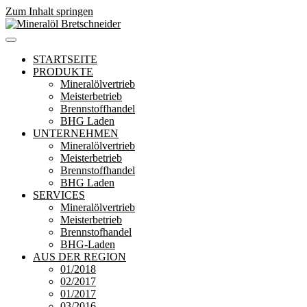
Zum Inhalt springen
Mineralöl Bretschneider
Bretschneider – Für die Region
STARTSEITE
PRODUKTE
Mineralölvertrieb
Meisterbetrieb
Brennstoffhandel
BHG Laden
UNTERNEHMEN
Mineralölvertrieb
Meisterbetrieb
Brennstoffhandel
BHG Laden
SERVICES
Mineralölvertrieb
Meisterbetrieb
Brennstofhandel
BHG-Laden
AUS DER REGION
01/2018
02/2017
01/2017
03/2016