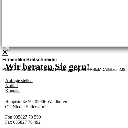
Brennstoffhandel
Silke Palme
Kundenbetreuung
035827 78550
BHG Laden
Adina Dießner
Kundenbetreuung
035827 70270
×
Firmenfilm Bretschneider
Wir beraten Sie gern!
PGlmcmFtZSB3aWR0aD0iMTAwJSIgaGVpZ2h0PSIxMDAlIiBzcmM9I
Anfrage stellen
Notfall
Kontakt
Hauptstraße 59, 02906 Waldhufen
OT Nieder Seifersdorf
Fon 035827 78 550
Fax 035827 78 492