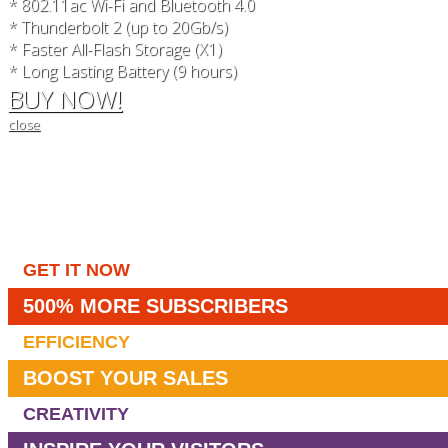
* 802.11ac Wi-Fi and Bluetooth 4.0
* Thunderbolt 2 (up to 20Gb/s)
* Faster All-Flash Storage (X1)
* Long Lasting Battery (9 hours)
BUY NOW!
close
GET IT NOW
500% MORE SUBSCRIBERS
EFFICIENCY
BOOST YOUR SALES
CREATIVITY