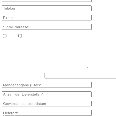
Kontakt
Bretschneider, Hauptstraße 59, 02906 Waldhufen OT Nieder Seifersd
Ansprechpartner
Heizöl
Diesel
Mineralölvertrieb
Heike Lehmann
Vertrieb
035827 78550
×
Was ist größer, 3 oder 7?