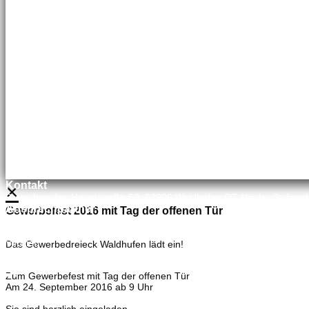
Kundenbetreuung
035827 78550
×
Kontakt
Bretschneider, Hauptstraße 59, 02906 Waldhufen OT Nieder Seifersd
Ansprechpartner
Gewerbefest 2016 mit Tag der offenen Tür
Mineralölvertrieb
Heike Lehmann
Vertrieb
Das Gewerbedreieck Waldhufen lädt ein!
035827 78550
×
Zum Gewerbefest mit Tag der offenen Tür
Am 24. September 2016 ab 9 Uhr