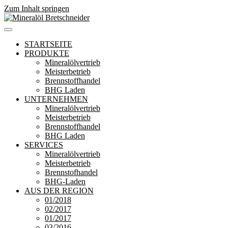
Zum Inhalt springen
Mineralöl Bretschneider
Bretschneider – Für die Region
STARTSEITE
PRODUKTE
Mineralölvertrieb
Meisterbetrieb
Brennstoffhandel
BHG Laden
UNTERNEHMEN
Mineralölvertrieb
Meisterbetrieb
Brennstoffhandel
BHG Laden
SERVICES
Mineralölvertrieb
Meisterbetrieb
Brennstofhandel
BHG-Laden
AUS DER REGION
01/2018
02/2017
01/2017
03/2016