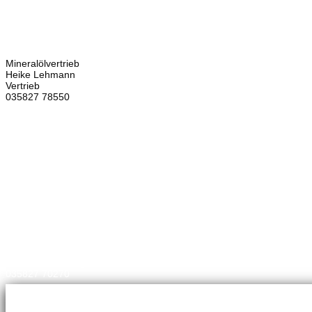
Bretschneider
Hauptstraße 59
02906 Waldhufen
OT Nieder Seifersdorf
Ansprechpartner
Mineralölvertrieb
Heike Lehmann
Vertrieb
035827 78550
×
Brennstoffhandel
Silke Palme
Kundenbetreuung
035827 78550
BHG Laden
Corina Lötsch
Kundenbetreuung
035827 70270
Meisterbetrieb
Adina Dießner