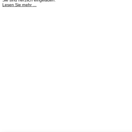
Sie sind herzlich eingeladen.
Lesen Sie mehr ...
Meisterbetrieb
Adina Dießner
Kundenbetreuung
035827 78550
Brennstoffhandel
Silke Palme
Kundenbetreuung
035827 78550
BHG Laden
Corina Lötsch
Kundenbetreuung
035827 70270