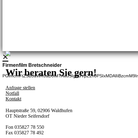
Brennstoffhandel
Silke Palme
Kundenbetreuung
035827 78550
BHG Laden
Adina Dießner
Kundenbetreuung
035827 70270
×
Firmenfilm Bretschneider
Wir beraten Sie gern!
PGlmcmFtZSB3aWR0aD0iMTAwJSIgaGVpZ2h0PSIxMDAlIiBzcmM9I
Anfrage stellen
Notfall
Kontakt
Hauptstraße 59, 02906 Waldhufen
OT Nieder Seifersdorf
Fon 035827 78 550
Fax 035827 78 492