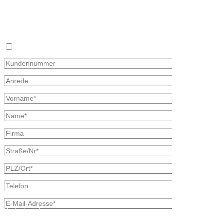
Fax 035827 78 492
Sie haben keine Zeit sich täglich mit dem Heizölpreis auseinander z
×
Mit diesem Formular können Sie uns Ihren Wunschpreis mitteilen, zu d
oder Telefon und unterbreiten Ihnen ein unverbindliches Angebot. Wir
Bitte beachten, dass Ihr Wunschpreisantrag nur 30 Tage gültig ist. Fa
Ich bin bereits Kunde
Kontaktdaten
Bretschneider