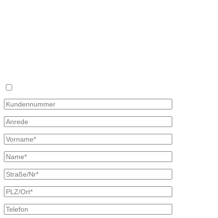
Fon 035827 78 550
Fax 035827 78 492
Mail: info@mineraloel-bretschneider.de
Angebotsanfrage zur Lieferung von Mineralöl
Stellen Sie hier unverbindlich Ihre individuelle Preisanfrage direkt 
Rückmeldung mit allen Informationen.
Ich bin bereits Kunde