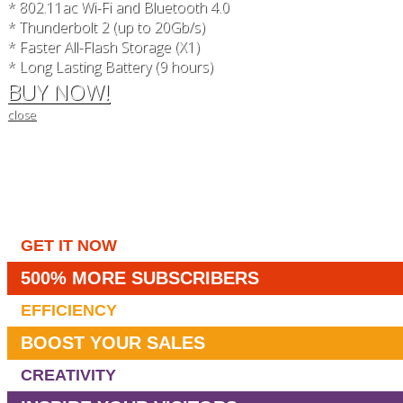
* 802.11ac Wi-Fi and Bluetooth 4.0
* Thunderbolt 2 (up to 20Gb/s)
* Faster All-Flash Storage (X1)
* Long Lasting Battery (9 hours)
BUY NOW!
close
GET IT NOW
500% MORE SUBSCRIBERS
EFFICIENCY
BOOST YOUR SALES
CREATIVITY