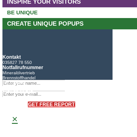
INSPIRE YOUR VISITORS
BE UNIQUE
CREATE UNIQUE POPUPS
Kontakt
035827 78 550
Notfallrufnummer
Mineralölvertrieb
Brennstoffhandel
BHG Laden
Sandro Bretschneider
0171 75 90 745
×
GET FREE REPORT
×