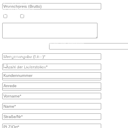
Hauptstraße 59
02906 Waldhufen
OT Nieder Seifersdorf
Heizöl
Diesel
Fon 035827 78 550
Fax 035827 78 492
Mail: info@mineraloel-bretschneider.de
Angebotsanfrage zur Lieferung von Mineralöl
Was ist größer, 3 oder 7?
Stellen Sie hier unverbindlich Ihre individuelle Preisanfrage direkt 
Rückmeldung mit allen Informationen.
Ich bin bereits Kunde
* kennzeichnet erforderliche Angaben
×