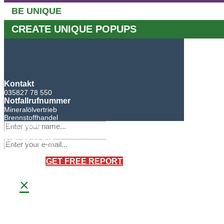
BE UNIQUE
CREATE UNIQUE POPUPS
Kontakt
035827 78 550
Notfallrufnummer
Mineralölvertrieb
Brennstoffhandel
BHG Laden
Sandro Bretschneider
0171 75 90 745
×
GET FREE REPORT
×