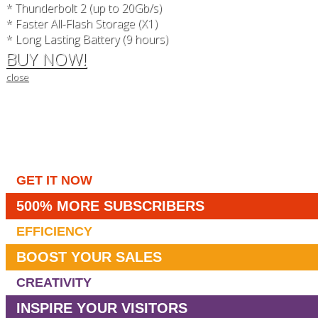
* Thunderbolt 2 (up to 20Gb/s)
* Faster All-Flash Storage (X1)
* Long Lasting Battery (9 hours)
BUY NOW!
close
GET IT NOW
500% MORE SUBSCRIBERS
EFFICIENCY
BOOST YOUR SALES
CREATIVITY
INSPIRE YOUR VISITORS