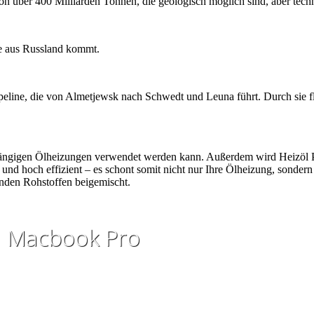
n über 400 Milliarden Tonnen, die geologisch möglich sind, aber techni
ie aus Russland kommt.
ipeline, die von Almetjewsk nach Schwedt und Leuna führt. Durch sie 
 gängigen Ölheizungen verwendet werden kann. Außerdem wird Heizöl P
und hoch effizient – es schont somit nicht nur Ihre Ölheizung, sondern 
nden Rohstoffen beigemischt.
Macbook Pro