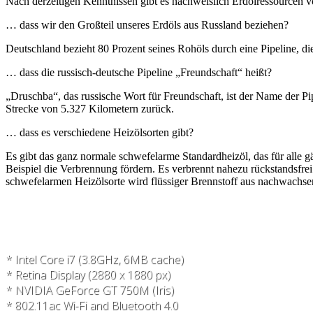
Nach derzeitigen Kenntnissen gibt es nachweislich Erdölressourcen vo
… dass wir den Großteil unseres Erdöls aus Russland beziehen?
Deutschland bezieht 80 Prozent seines Rohöls durch eine Pipeline, d
… dass die russisch-deutsche Pipeline „Freundschaft“ heißt?
„Druschba“, das russische Wort für Freundschaft, ist der Name der P
Strecke von 5.327 Kilometern zurück.
… dass es verschiedene Heizölsorten gibt?
Es gibt das ganz normale schwefelarme Standardheizöl, das für alle
Beispiel die Verbrennung fördern. Es verbrennt nahezu rückstandsfrei 
schwefelarmen Heizölsorte wird flüssiger Brennstoff aus nachwachse
* Intel Core i7 (3.8GHz, 6MB cache)
* Retina Display (2880 x 1880 px)
* NVIDIA GeForce GT 750M (Iris)
* 802.11ac Wi-Fi and Bluetooth 4.0