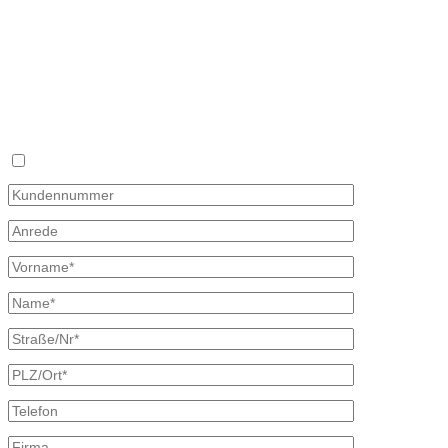
Fon 035827 78 550
Fax 035827 78 492
Mail: info@mineraloel-bretschneider.de
Angebotsanfrage zur Lieferung von Mineralöl
Stellen Sie hier unverbindlich Ihre individuelle Preisanfrage direkt 
Rückmeldung mit allen Informationen.
Ich bin bereits Kunde