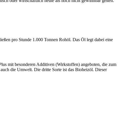
sch oder wirtschaftlich heute als noch nicht gewinnbar gelten.
fließen pro Stunde 1.000 Tonnen Rohöl. Das Öl legt dabei eine
lus mit besonderen Additiven (Wirkstoffen) angeboten, die zum
auch die Umwelt. Die dritte Sorte ist das Bioheizöl. Dieser