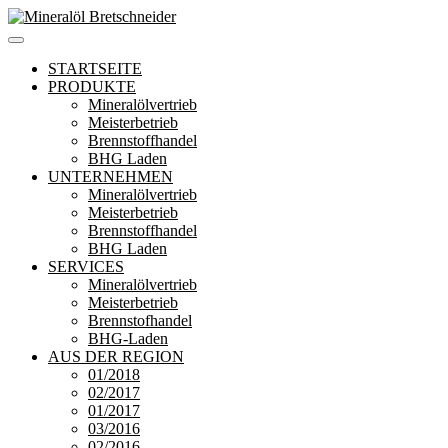
Zum
Inhalt
Mineralöl Bretschneider
Bretschneider – Für die Region
springen
STARTSEITE
PRODUKTE
Mineralölvertrieb
Meisterbetrieb
Brennstoffhandel
BHG Laden
UNTERNEHMEN
Mineralölvertrieb
Meisterbetrieb
Brennstoffhandel
BHG Laden
SERVICES
Mineralölvertrieb
Meisterbetrieb
Brennstofhandel
BHG-Laden
AUS DER REGION
01/2018
02/2017
01/2017
03/2016
02/2016