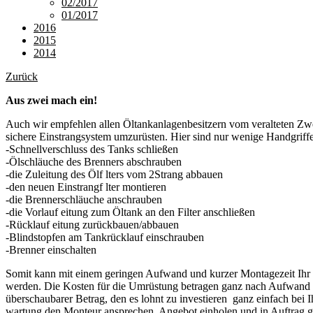
02/2017
01/2017
2016
2015
2014
Zurück
Aus zwei mach ein!
Auch wir empfehlen allen Öltankanlagenbesitzern vom veralteten Zwe
sichere Einstrangsystem umzurüsten. Hier sind nur wenige Handgrif
-Schnellverschluss des Tanks schließen
-Ölschläuche des Brenners abschrauben
-die Zuleitung des Ölf lters vom 2­Strang abbauen
-den neuen Einstrangf lter montieren
-die Brennerschläuche anschrauben
-die Vorlauf eitung zum Öltank an den Filter anschließen
-Rücklauf eitung zurückbauen/abbauen
-Blindstopfen am Tankrücklauf einschrauben
-Brenner einschalten
Somit kann mit einem geringen Aufwand und kurzer Montagezeit Ihr
werden. Die Kosten für die Umrüstung betragen ganz nach Aufwand c
überschaubarer Betrag, den es lohnt zu investieren ­ ganz einfach bei 
wartung den Monteur ansprechen, Angebot einholen und in Auftrag 