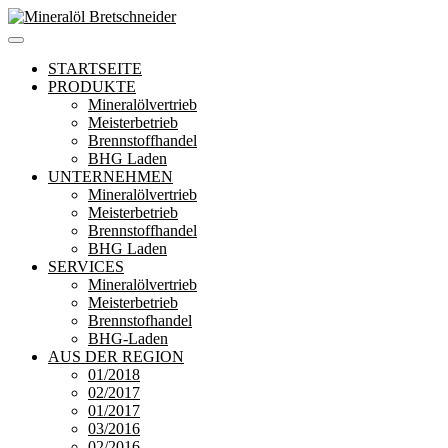
Zum
Inhalt
Mineralöl Bretschneider
Bretschneider – Für die Region
springen
STARTSEITE
PRODUKTE
Mineralölvertrieb
Meisterbetrieb
Brennstoffhandel
BHG Laden
UNTERNEHMEN
Mineralölvertrieb
Meisterbetrieb
Brennstoffhandel
BHG Laden
SERVICES
Mineralölvertrieb
Meisterbetrieb
Brennstofhandel
BHG-Laden
AUS DER REGION
01/2018
02/2017
01/2017
03/2016
02/2016