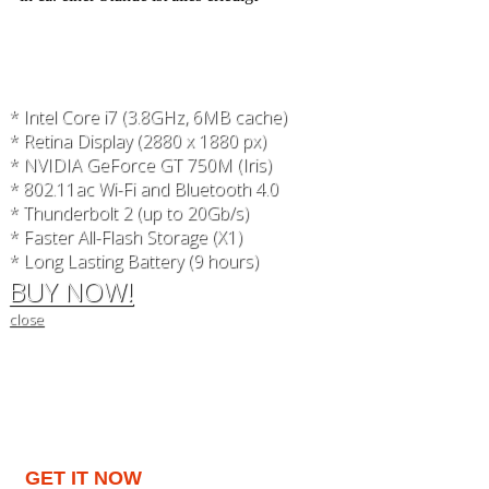
* Intel Core i7 (3.8GHz, 6MB cache)
* Retina Display (2880 x 1880 px)
* NVIDIA GeForce GT 750M (Iris)
* 802.11ac Wi-Fi and Bluetooth 4.0
* Thunderbolt 2 (up to 20Gb/s)
* Faster All-Flash Storage (X1)
* Long Lasting Battery (9 hours)
BUY NOW!
close
GET IT NOW