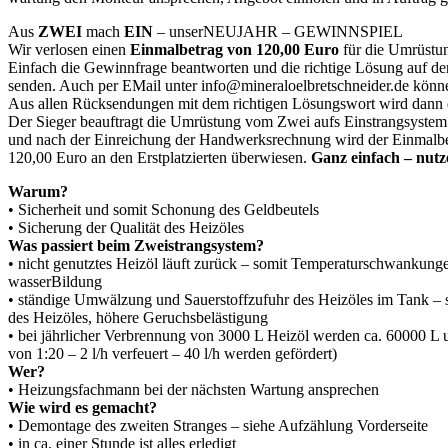
Aus
ZWEI
mach
EIN
– unserNEUJAHR – GEWINNSPIEL
Wir verlosen einen
Einmalbetrag von 120,00 Euro
für die Umrüstu
Einfach die Gewinnfrage beantworten und die richtige Lösung auf der
senden. Auch per E­Mail unter info@mineraloel­bretschneider.de könn
Aus allen Rücksendungen mit dem richtigen Lösungswort wird dann
Der Sieger beauftragt die Umrüstung vom Zwei­ aufs Einstrangsyste
und nach der Einreichung der Handwerksrechnung wird der Einmalb
120,00 Euro an den Erstplatzierten überwiesen.
Ganz einfach – nut
Warum?
• Sicherheit und somit Schonung des Geldbeutels
• Sicherung der Qualität des Heizöles
Was passiert beim Zweistrangsystem?
• nicht genutztes Heizöl läuft zurück – somit Temperaturschwankun
wasser­Bildung
• ständige Umwälzung und Sauerstoffzufuhr des Heizöles im Tank – s
des Heizöles, höhere Geruchsbelästigung
• bei jährlicher Verbrennung von 3000 L Heizöl werden ca. 60000 L 
von 1:20 – 2 l/h verfeuert – 40 l/h werden gefördert)
Wer?
• Heizungsfachmann bei der nächsten Wartung ansprechen
Wie wird es gemacht?
• Demontage des zweiten Stranges – siehe Aufzählung Vorderseite
• in ca. einer Stunde ist alles erledigt