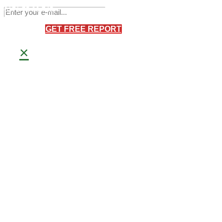
Sandro Bretschneider
0171 75 90 745
×
GET FREE REPORT
×
Meisterbetrieb
Frank Bretschneider
0171 40 66 093